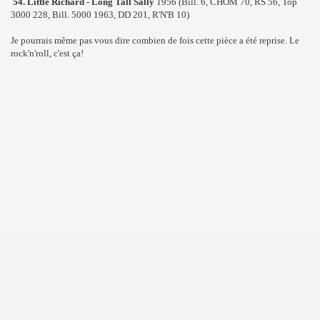
54. Little Richard - Long Tall Sally
1956 (Bill. 6, CHOM 70, RS 56, Top
3000 228, Bill. 5000 1963, DD 201, R'N'B 10)
Je pourrais même pas vous dire combien de fois cette pièce a été reprise. Le
rock'n'roll, c'est ça!