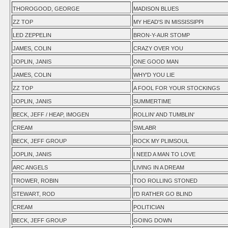
THOROGOOD, GEORGE
MADISON BLUES
ZZ TOP
MY HEAD'S IN MISSISSIPPI
LED ZEPPELIN
BRON-Y-AUR STOMP
JAMES, COLIN
CRAZY OVER YOU
JOPLIN, JANIS
ONE GOOD MAN
JAMES, COLIN
WHY'D YOU LIE
ZZ TOP
A FOOL FOR YOUR STOCKINGS
JOPLIN, JANIS
SUMMERTIME
BECK, JEFF / HEAP, IMOGEN
ROLLIN' AND TUMBLIN'
CREAM
SWLABR
BECK, JEFF GROUP
ROCK MY PLIMSOUL
JOPLIN, JANIS
I NEED A MAN TO LOVE
ARC ANGELS
LIVING IN A DREAM
TROWER, ROBIN
TOO ROLLING STONED
STEWART, ROD
I'D RATHER GO BLIND
CREAM
POLITICIAN
BECK, JEFF GROUP
GOING DOWN