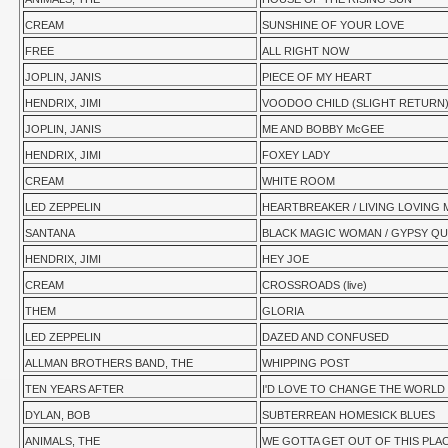
CREAM
SUNSHINE OF YOUR LOVE
FREE
ALL RIGHT NOW
JOPLIN, JANIS
PIECE OF MY HEART
HENDRIX, JIMI
VOODOO CHILD (SLIGHT RETURN
JOPLIN, JANIS
ME AND BOBBY McGEE
HENDRIX, JIMI
FOXEY LADY
CREAM
WHITE ROOM
LED ZEPPELIN
HEARTBREAKER / LIVING LOVING 
SANTANA
BLACK MAGIC WOMAN / GYPSY Q
HENDRIX, JIMI
HEY JOE
CREAM
CROSSROADS (live)
THEM
GLORIA
LED ZEPPELIN
DAZED AND CONFUSED
ALLMAN BROTHERS BAND, THE
WHIPPING POST
TEN YEARS AFTER
I'D LOVE TO CHANGE THE WORLD
DYLAN, BOB
SUBTERREAN HOMESICK BLUES
ANIMALS, THE
WE GOTTA GET OUT OF THIS PLA