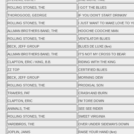
ROLLING STONES, THE
I GOT THE BLUES
THOROGOOD, GEORGE
IF YOU DON'T START DRINKIN'
ROLLING STONES, THE
I JUST WANT TO MAKE LOVE TO Y
ALLMAN BROTHERS BAND, THE
HOOCHIE COOCHIE MAN
ROLLING STONES, THE
VENTILATOR BLUES
BECK, JEFF GROUP
BLUES DE LUXE (live)
ALLMAN BROTHERS BAND, THE
IT'S NOT MY CROSS TO BEAR
CLAPTON, ERIC / KING, B.B.
RIDING WITH THE KING
ZZ TOP
CERTIFIED BLUES
BECK, JEFF GROUP
MORNING DEW
ROLLING STONES, THE
PRODIGAL SON
TRAVERS, PAT
CRASH AND BURN
CLAPTON, ERIC
I'M TORE DOWN
ANIMALS, THE
SEE SEE RIDER
ROLLING STONES, THE
SWEET VIRGINIA
YARDBIRDS, THE
OVER UNDER SIDEWAYS DOWN
JOPLIN, JANIS
RAISE YOUR HAND (live)