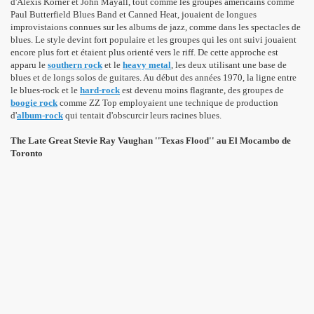
d'Alexis Korner et John Mayall, tout comme les groupes américains comme
Paul Butterfield Blues Band et Canned Heat, jouaient de longues
improvistaions connues sur les albums de jazz, comme dans les spectacles de
blues. Le style devint fort populaire et les groupes qui les ont suivi jouaient
encore plus fort et étaient plus orienté vers le riff. De cette approche est
apparu le
southern rock
et le
heavy metal
, les deux utilisant une base de
blues et de longs solos de guitares. Au début des années 1970, la ligne entre
le blues-rock et le
hard-rock
est devenu moins flagrante, des groupes de
boogie rock
comme ZZ Top employaient une technique de production
d'
album-rock
qui tentait d'obscurcir leurs racines blues.
The Late Great Stevie Ray Vaughan ''Texas Flood'' au El Mocambo de
Toronto