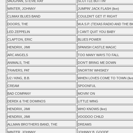
VAUGHAN, STEVIE RAY
SCUTTLE BUTTIN'
WINTER, JOHNNY
JUMPIN' JACK FLASH (live)
CLIMAX BLUES BAND
COULDN'T GET IT RIGHT
DOORS, THE
W.A.S.P. (TEXAS RADIO AND THE BI
LED ZEPPELIN
I CAN'T QUIT YOU BABY
CLAPTON, ERIC
BLUES POWER
HENDRIX, JIMI
SPANISH CASTLE MAGIC
ARC ANGELS
TOO MANY WAYS TO FALL
ANIMALS, THE
DON'T BRING ME DOWN
TRAVERS, PAT
SNORTIN' WHISKEY
U2 / KING, B.B.
WHEN LOVES COME TO TOWN (live
CREAM
SPOONFUL
BAD COMPANY
MOVIN' ON
DEREK & THE DOMINOS
LITTLE WING
HENDRIX, JIMI
WHO KNOWS (live)
HENDRIX, JIMI
VOODOO CHILD
ALLMAN BROTHERS BAND, THE
DREAMS
WINTER, JOHNNY
JOHNNY B. GOODE