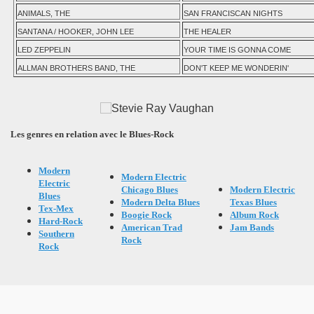
ANIMALS, THE
SAN FRANCISCAN NIGHTS
SANTANA / HOOKER, JOHN LEE
THE HEALER
LED ZEPPELIN
YOUR TIME IS GONNA COME
ALLMAN BROTHERS BAND, THE
DON'T KEEP ME WONDERIN'
Les genres en relation avec le Blues-Rock
Modern
Modern Electric
Electric
Chicago Blues
Modern Electric
Blues
Modern Delta Blues
Texas Blues
Tex-Mex
Boogie Rock
Album Rock
Hard-Rock
American Trad
Jam Bands
Southern
Rock
Rock