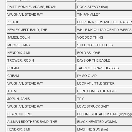
RAITT, BONNIE / ADAMS, BRYAN
ROCK STEADY (live)
VAUGHAN, STEVIE RAY
TIN PAN ALLEY
ZZ TOP
BEER DRINKERS AND HELL RAISE
HEALEY, JEFF BAND, THE
WHILE MY GUITAR GENTLY WEEPS
JAMES, COLIN
VOODOO THING
MOORE, GARY
STILL GOT THE BLUES
HENDRIX, JIMI
BOLD AS LOVE
TROWER, ROBIN
DAYS OF THE EAGLE
CREAM
TALES OF BRAVE ULYSSES
CREAM
I'M SO GLAD
VAUGHAN, STEVIE RAY
LOOK AT LITTLE SISTER
THEM
HERE COMES THE NIGHT
JOPLIN, JANIS
TRY
VAUGHAN, STEVIE RAY
LOVE STRUCK BABY
CLAPTON, ERIC
BEFORE YOU ACCUSE ME (unplugg
ALLMAN BROTHERS BAND, THE
BLACK HEARTED WOMAN
HENDRIX, JIMI
MACHINE GUN (live)