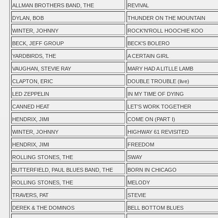
ALLMAN BROTHERS BAND, THE
REVIVAL
DYLAN, BOB
THUNDER ON THE MOUNTAIN
WINTER, JOHNNY
ROCK'N'ROLL HOOCHIE KOO
BECK, JEFF GROUP
BECK'S BOLERO
YARDBIRDS, THE
A CERTAIN GIRL
VAUGHAN, STEVIE RAY
MARY HAD A LITLLE LAMB
CLAPTON, ERIC
DOUBLE TROUBLE (live)
LED ZEPPELIN
IN MY TIME OF DYING
CANNED HEAT
LET'S WORK TOGETHER
HENDRIX, JIMI
COME ON (PART I)
WINTER, JOHNNY
HIGHWAY 61 REVISITED
HENDRIX, JIMI
FREEDOM
ROLLING STONES, THE
SWAY
BUTTERFIELD, PAUL BLUES BAND, THE
BORN IN CHICAGO
ROLLING STONES, THE
MELODY
TRAVERS, PAT
STEVIE
DEREK & THE DOMINOS
BELL BOTTOM BLUES