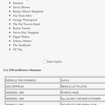
Santana
Savoy Brown
Kenny Wayne Shepherd
Ten Years After
George Thorogood
The Pat Travers Band
Robin Trower
Stevie Ray Vaughan
Edgar Winter
Johnny Winter
The Yardbirds
ZZ Top
Les 250 meilleures chansons
DEREK & THE DOMINOS
LAYLA
LED ZEPPELIN
WHOLE LOTTA LOVE
HENDRIX, JIMI
PURPLE HAZE
HENDRIX, JIMI
ALL ALONG THE WATCHTOWER
ANIMALS, THE
HOUSE OF THE RISING SUN