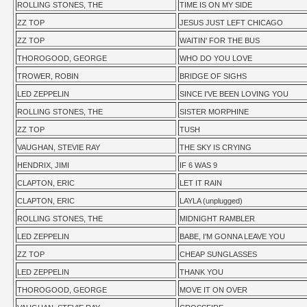
ROLLING STONES, THE
TIME IS ON MY SIDE
ZZ TOP
JESUS JUST LEFT CHICAGO
ZZ TOP
WAITIN' FOR THE BUS
THOROGOOD, GEORGE
WHO DO YOU LOVE
TROWER, ROBIN
BRIDGE OF SIGHS
LED ZEPPELIN
SINCE I'VE BEEN LOVING YOU
ROLLING STONES, THE
SISTER MORPHINE
ZZ TOP
TUSH
VAUGHAN, STEVIE RAY
THE SKY IS CRYING
HENDRIX, JIMI
IF 6 WAS 9
CLAPTON, ERIC
LET IT RAIN
CLAPTON, ERIC
LAYLA (unplugged)
ROLLING STONES, THE
MIDNIGHT RAMBLER
LED ZEPPELIN
BABE, I'M GONNA LEAVE YOU
ZZ TOP
CHEAP SUNGLASSES
LED ZEPPELIN
THANK YOU
THOROGOOD, GEORGE
MOVE IT ON OVER