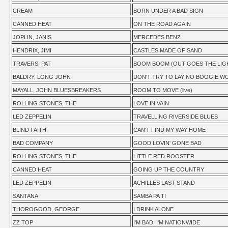
CREAM
BORN UNDER A BAD SIGN
CANNED HEAT
ON THE ROAD AGAIN
JOPLIN, JANIS
MERCEDES BENZ
HENDRIX, JIMI
CASTLES MADE OF SAND
TRAVERS, PAT
BOOM BOOM (OUT GOES THE LIGHT)
BALDRY, LONG JOHN
DON'T TRY TO LAY NO BOOGIE W
MAYALL. JOHN BLUESBREAKERS
ROOM TO MOVE (live)
ROLLING STONES, THE
LOVE IN VAIN
LED ZEPPELIN
TRAVELLING RIVERSIDE BLUES
BLIND FAITH
CAN'T FIND MY WAY HOME
BAD COMPANY
GOOD LOVIN' GONE BAD
ROLLING STONES, THE
LITTLE RED ROOSTER
CANNED HEAT
GOING UP THE COUNTRY
LED ZEPPELIN
ACHILLES LAST STAND
SANTANA
SAMBA PA TI
THOROGOOD, GEORGE
I DRINK ALONE
ZZ TOP
I'M BAD, I'M NATIONWIDE