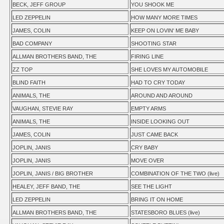
BECK, JEFF GROUP
YOU SHOOK ME
LED ZEPPELIN
HOW MANY MORE TIMES
JAMES, COLIN
KEEP ON LOVIN' ME BABY
BAD COMPANY
SHOOTING STAR
ALLMAN BROTHERS BAND, THE
FIRING LINE
ZZ TOP
SHE LOVES MY AUTOMOBILE
BLIND FAITH
HAD TO CRY TODAY
ANIMALS, THE
AROUND AND AROUND
VAUGHAN, STEVIE RAY
EMPTY ARMS
ANIMALS, THE
INSIDE LOOKING OUT
JAMES, COLIN
JUST CAME BACK
JOPLIN, JANIS
CRY BABY
JOPLIN, JANIS
MOVE OVER
JOPLIN, JANIS / BIG BROTHER
COMBINATION OF THE TWO (live)
HEALEY, JEFF BAND, THE
SEE THE LIGHT
LED ZEPPELIN
BRING IT ON HOME
ALLMAN BROTHERS BAND, THE
STATESBORO BLUES (live)