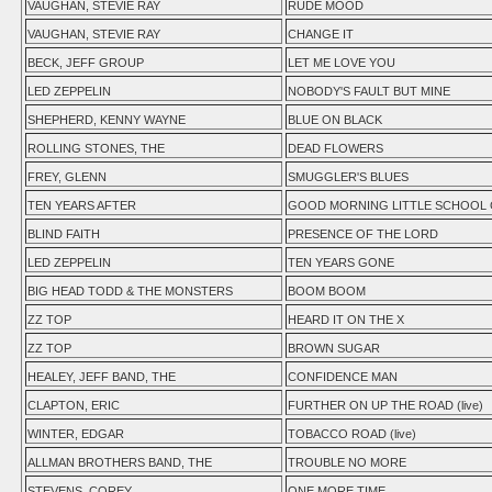
VAUGHAN, STEVIE RAY
RUDE MOOD
VAUGHAN, STEVIE RAY
CHANGE IT
BECK, JEFF GROUP
LET ME LOVE YOU
LED ZEPPELIN
NOBODY'S FAULT BUT MINE
SHEPHERD, KENNY WAYNE
BLUE ON BLACK
ROLLING STONES, THE
DEAD FLOWERS
FREY, GLENN
SMUGGLER'S BLUES
TEN YEARS AFTER
GOOD MORNING LITTLE SCHOOL GI
BLIND FAITH
PRESENCE OF THE LORD
LED ZEPPELIN
TEN YEARS GONE
BIG HEAD TODD & THE MONSTERS
BOOM BOOM
ZZ TOP
HEARD IT ON THE X
ZZ TOP
BROWN SUGAR
HEALEY, JEFF BAND, THE
CONFIDENCE MAN
CLAPTON, ERIC
FURTHER ON UP THE ROAD (live)
WINTER, EDGAR
TOBACCO ROAD (live)
ALLMAN BROTHERS BAND, THE
TROUBLE NO MORE
STEVENS, COREY
ONE MORE TIME