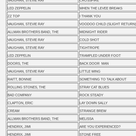
VAUGHAN, STEVIE RAY
CROSSFIRE
LED ZEPPELIN
WHEN THE LEVEE BREAKS
ZZ TOP
I THANK YOU
VAUGHAN, STEVIE RAY
VOODOO CHILD (SLIGHT RETURN
ALLMAN BROTHERS BAND, THE
MIDNIGHT RIDER
VAUGHAN, STEVIE RAY
COLD SHOT
VAUGHAN, STEVIE RAY
TIGHTROPE
LED ZEPPELIN
TRAMPLED UNDER FOOT
DOORS, THE
BACK DOOR MAN
VAUGHAN, STEVIE RAY
LITTLE WING
RAITT, BONNIE
SOMETHING TO TALK ABOUT
ROLLING STONES, THE
STRAY CAT BLUES
BAD COMPANY
ROCK STEADY
CLAPTON, ERIC
LAY DOWN SALLY
CREAM
STRANGE BREW
ALLMAN BROTHERS BAND, THE
MELISSA
HENDRIX, JIMI
ARE YOU EXPERIENCED?
HENDRIX, JIMI
STONE FREE