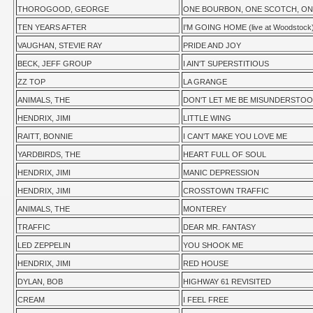
THOROGOOD, GEORGE
ONE BOURBON, ONE SCOTCH, ON
TEN YEARS AFTER
I'M GOING HOME (live at Woodstock
VAUGHAN, STEVIE RAY
PRIDE AND JOY
BECK, JEFF GROUP
I AIN'T SUPERSTITIOUS
ZZ TOP
LA GRANGE
ANIMALS, THE
DON'T LET ME BE MISUNDERSTO
HENDRIX, JIMI
LITTLE WING
RAITT, BONNIE
I CAN'T MAKE YOU LOVE ME
YARDBIRDS, THE
HEART FULL OF SOUL
HENDRIX, JIMI
MANIC DEPRESSION
HENDRIX, JIMI
CROSSTOWN TRAFFIC
ANIMALS, THE
MONTEREY
TRAFFIC
DEAR MR. FANTASY
LED ZEPPELIN
YOU SHOOK ME
HENDRIX, JIMI
RED HOUSE
DYLAN, BOB
HIGHWAY 61 REVISITED
CREAM
I FEEL FREE