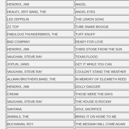
HENDRIX, JIMI
ANGEL
HEALEY, JEFF BAND, THE
ANGEL EYES
LED ZEPPELIN
THE LEMON SONG
ZZ TOP
TUBE SNAKE BOOGIE
FABULOUS THUNDERBIRDS, THE
TUFF ENUFF
BAD COMPANY
READY FOR LOVE
HENDRIX, JIMI
THIRD STONE FROM THE SUN
VAUGHAN, STEVIE RAY
TEXAS FLOOD
JOPLIN, JANIS
GET IT WHILE YOU CAN
VAUGHAN, STEVIE RAY
COULDN'T STAND THE WEATHER
ALLMAN BROTHERS BAND, THE
IN MEMORY OF ELIZABETH REED
HENDRIX, JIMI
DOLLY DAGGER
CREAM
THOSE WERE THE DAYS
VAUGHAN, STEVIE RAY
THE HOUSE IS ROCKIN'
SANTANA
SOUL SACRIFICE
ANIMALS, THE
BRING IT ON HOME TO ME
BUCHANAN, ROY
THE MESSIAH WILL COME AGAIN