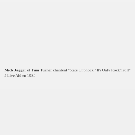
Mick Jagger
et
Tina Turner
chantent "State Of Shock / It's Only Rock'n'roll"
à Live Aid en 1985