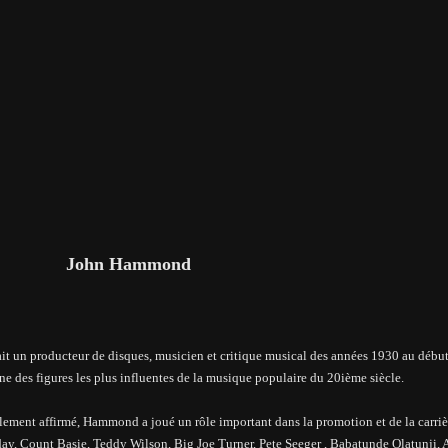
John Hammond
t un producteur de disques, musicien et critique musical des années 1930 au débu
 des figures les plus influentes
de la musique populaire du
20ième siècle.
ralement affirmé, Hammond a joué un rôle important dans la promotion et de la carriè
y, Count Basie, Teddy Wilson, Big Joe Turner, Pete Seeger , Babatunde Olatunji, 