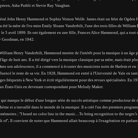
steen, Asha Puthli et Stevie Ray Vaughan.
énéral John Henry Hammond et Sophia Vernon Wolfe. James était un frère de Ogde
été la mère de l'ex-miss Emily Sloane Vanderbilt, l'une des trois filles de William
e 5 avril 1899. Ils ont également eu une fille, Frances Alice Hammond, qui a tout 
ny Goodman, en 1942.
de William Henry Vanderbilt, Hammond montre de l'intérêt pour la musique à un âge p
'âge de huit ans. Il a été dirigé vers la musique classique par sa mère, mais était plu
. Dans son adolescence, il a commencé à écouter des musiciens noirs de Harlem et e
uencé le reste de sa vie.
En 1928, Hammond est entré à l'Université de Yale en tant
voyages fréquents à New York et écrit régulièrement pour des revues spécialisées. En 1
u aux États-Unis en devenant correspondant pour Melody Maker.
, qui marque le début d'une longue série de succès artistique comme producteur de 
ohème et a travaillé dans le monde de la musique. Il a créé l'un des premiers program
s mémoires ;
''I heard no color line in the music....To bring recognition to the negro’
.
nk of
''
Il convient de noter que Hammond allait beaucoup à l'exagération en parlant d