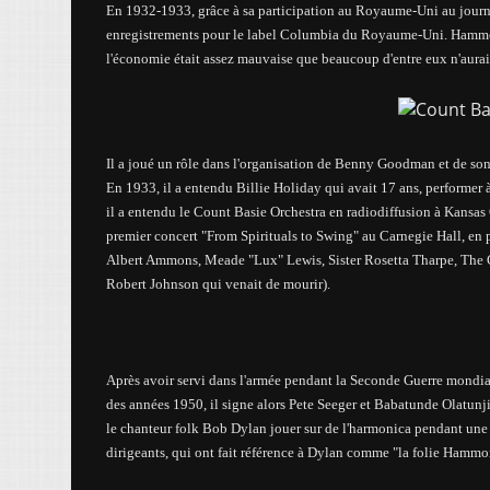
En 1932-1933, grâce à sa participation au Royaume-Uni au jour
enregistrements pour le label Columbia du Royaume-Uni. Hammond 
l'économie était assez mauvaise que beaucoup d'entre eux n'auraien
Il a joué un rôle dans l'organisation de Benny Goodman et de son
En 1933, il a entendu
Billie Holiday qui avait
17 ans, performer 
il a entendu le Count Basie Orchestra en radiodiffusion à Kansas
premier
concert
"From Spirituals to Swing" au Carnegie Hall, en
Albert Ammons, Meade "Lux" Lewis, Sister Rosetta Tharpe, The Co
Robert Johnson qui venait de mourir).
Après avoir servi dans l'armée pendant la Seconde Guerre mondia
des années 1950, il signe alors Pete Seeger et Babatunde Olatunji
le chanteur folk Bob Dylan jouer sur de l'harmonica pendant une s
dirigeants, qui ont fait référence à Dylan comme "la folie Hammon