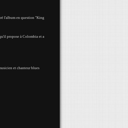
tré
l'album en
question "King
qu'il propose à Colombia et a
 musicien
et chanteur
blues