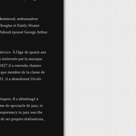
n Hammond, ambassadeur
 Douglas et Emily Sloane
d'abord
épousé
George Arthur
récoce. À l'âge de quatre ans
s intéressés par la musique
n 1927
il a entendu chanter
 que membre de la classe de
931, il a abandonné l'école
disques. Il a déménagé à
me de spectacle de jazz, et
s supremacy in jazz was the
e ses propres réalisations,