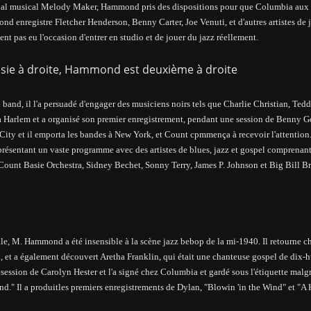
nal musical Melody Maker, Hammond pris des dispositions pour que
Columbia aux
enregistre Fletcher Henderson, Benny Carter, Joe Venuti, et d'autres artistes de 
t pas eu l'occasion d'entrer en studio et de jouer du jazz réellement.
 band, il l'a persuadé d'engager des musiciens noirs tels que Charlie Christian, Te
à Harlem et a organisé son premier enregistrement, pendant une session de Benny G
 City et il emporta les bandes à New York, et Count cpmmença à recevoir l'attention
 présentant un vaste programme avec des
artistes
de blues, jazz et gospel comprenant
unt Basie Orchestra, Sidney Bechet, Sonny Terry, James P. Johnson et Big Bill Bro
le, M. Hammond a été insensible à la scène jazz bebop de la mi-1940. Il retourne c
, et a également découvert Aretha Franklin, qui était une
chanteuse gospel
de dix-hu
ession de Carolyn Hester et l'a signé chez Columbia et gardé sous l'étiquette malgr
d." Il a produitles premiers enregistrements de
Dylan
, "Blowin 'in the Wind" et "A 