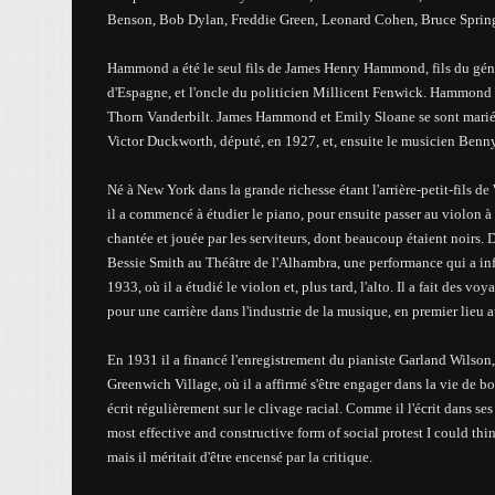
Benson, Bob Dylan, Freddie Green, Leonard Cohen, Bruce Spring
Hammond a été le seul fils de James Henry Hammond, fils du g
d'Espagne, et l'oncle du politicien Millicent Fenwick. Hammond a 
Thorn Vanderbilt. James Hammond et Emily Sloane se sont marié l
Victor Duckworth, député, en 1927, et, ensuite le musicien Ben
Né à New York dans la grande richesse étant l'arrière-petit-fils 
il a commencé à étudier le piano, pour ensuite passer au violon à l
chantée et jouée par les serviteurs, dont beaucoup étaient noirs
Bessie Smith au Théâtre de l'Alhambra, une performance qui a infl
1933, où il a étudié le violon et, plus tard, l'alto. Il a fait des 
pour une carrière dans l'industrie de la musique, en premier lie
En 1931 il a financé l'enregistrement du pianiste Garland Wilson
Greenwich Village, où il a affirmé s'être engager dans la vie de b
écrit régulièrement sur le clivage racial. Comme il l'écrit dans se
most effective and constructive form of social protest I could thi
mais il méritait d'être encensé par la critique.