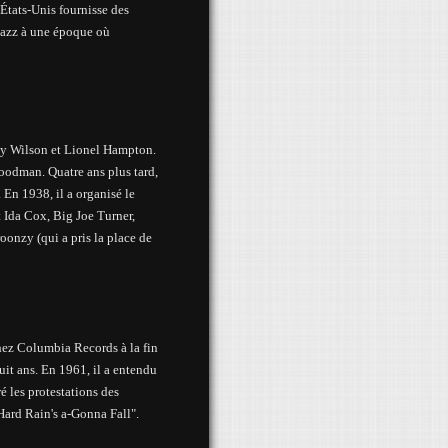
États-Unis fournisse des
jazz à une époque où
ddy Wilson et Lionel Hampton.
oodman. Quatre ans plus tard,
.
En 1938, il a organisé le
 Ida Cox, Big Joe Turner,
onzy (qui a pris la place de
hez Columbia Records à la fin
it ans. En 1961, il a entendu
é les protestations des
Hard Rain's a-Gonna Fall".