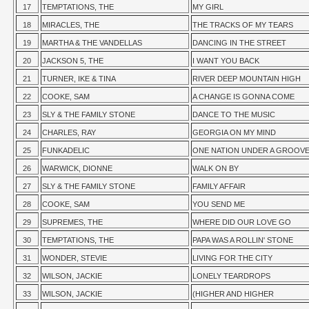
17
TEMPTATIONS, THE
MY GIRL
18
MIRACLES, THE
THE TRACKS OF MY TEARS
19
MARTHA & THE VANDELLAS
DANCING IN THE STREET
20
JACKSON 5, THE
I WANT YOU BACK
21
TURNER, IKE & TINA
RIVER DEEP MOUNTAIN HIGH
22
COOKE, SAM
A CHANGE IS GONNA COME
23
SLY & THE FAMILY STONE
DANCE TO THE MUSIC
24
CHARLES, RAY
GEORGIA ON MY MIND
25
FUNKADELIC
ONE NATION UNDER A GROOV
26
WARWICK, DIONNE
WALK ON BY
27
SLY & THE FAMILY STONE
FAMILY AFFAIR
28
COOKE, SAM
YOU SEND ME
29
SUPREMES, THE
WHERE DID OUR LOVE GO
30
TEMPTATIONS, THE
PAPA WAS A ROLLIN' STONE
31
WONDER, STEVIE
LIVING FOR THE CITY
32
WILSON, JACKIE
LONELY TEARDROPS
33
WILSON, JACKIE
(HIGHER AND HIGHER