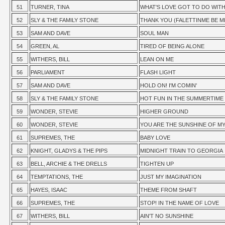
51
TURNER, TINA
WHAT'S LOVE GOT TO DO WITH
52
SLY & THE FAMILY STONE
THANK YOU (FALETTINME BE MI
53
SAM AND DAVE
SOUL MAN
54
GREEN, AL
TIRED OF BEING ALONE
55
WITHERS, BILL
LEAN ON ME
56
PARLIAMENT
FLASH LIGHT
57
SAM AND DAVE
HOLD ON! I'M COMIN'
58
SLY & THE FAMILY STONE
HOT FUN IN THE SUMMERTIME
59
WONDER, STEVIE
HIGHER GROUND
60
WONDER, STEVIE
YOU ARE THE SUNSHINE OF MY
61
SUPREMES, THE
BABY LOVE
62
KNIGHT, GLADYS & THE PIPS
MIDNIGHT TRAIN TO GEORGIA
63
BELL, ARCHIE & THE DRELLS
TIGHTEN UP
64
TEMPTATIONS, THE
JUST MY IMAGINATION
65
HAYES, ISAAC
THEME FROM SHAFT
66
SUPREMES, THE
STOP! IN THE NAME OF LOVE
67
WITHERS, BILL
AIN'T NO SUNSHINE