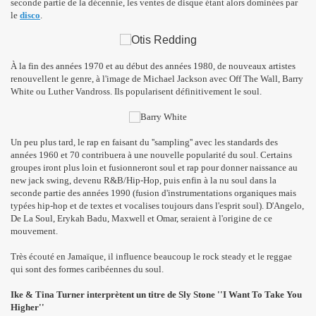
seconde partie de la décennie, les ventes de disque étant alors dominées par
le
disco
.
À la fin des années 1970 et au début des années 1980, de nouveaux artistes
renouvellent le genre, à l'image de Michael Jackson avec Off The Wall, Barry
White ou Luther Vandross. Ils popularisent définitivement le soul.
Un peu plus tard, le rap en faisant du ''sampling'' avec les standards des
années 1960 et 70 contribuera à une nouvelle popularité du soul. Certains
groupes iront plus loin et fusionneront soul et rap pour donner naissance au
new jack swing, devenu R&B/Hip-Hop, puis enfin à la nu soul dans la
seconde partie des années 1990 (fusion d'instrumentations organiques mais
typées hip-hop et de textes et vocalises toujours dans l'esprit soul). D'Angelo,
De La Soul, Erykah Badu, Maxwell et Omar, seraient à l'origine de ce
mouvement.
Très écouté en Jamaïque, il influence beaucoup le rock steady et le reggae
qui sont des formes caribéennes du soul.
Ike & Tina Turner interprètent un titre de Sly Stone ''I Want To Take You
Higher''