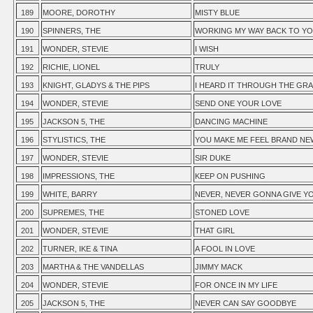
189
MOORE, DOROTHY
MISTY BLUE
190
SPINNERS, THE
WORKING MY WAY BACK TO Y
191
WONDER, STEVIE
I WISH
192
RICHIE, LIONEL
TRULY
193
KNIGHT, GLADYS & THE PIPS
I HEARD IT THROUGH THE GRA
194
WONDER, STEVIE
SEND ONE YOUR LOVE
195
JACKSON 5, THE
DANCING MACHINE
196
STYLISTICS, THE
YOU MAKE ME FEEL BRAND NE
197
WONDER, STEVIE
SIR DUKE
198
IMPRESSIONS, THE
KEEP ON PUSHING
199
WHITE, BARRY
NEVER, NEVER GONNA GIVE Y
200
SUPREMES, THE
STONED LOVE
201
WONDER, STEVIE
THAT GIRL
202
TURNER, IKE & TINA
A FOOL IN LOVE
203
MARTHA & THE VANDELLAS
JIMMY MACK
204
WONDER, STEVIE
FOR ONCE IN MY LIFE
205
JACKSON 5, THE
NEVER CAN SAY GOODBYE