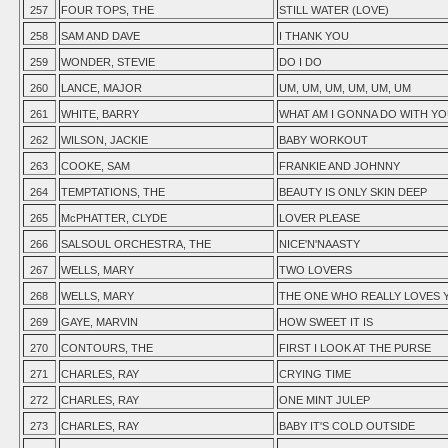
257
FOUR TOPS, THE
STILL WATER (LOVE)
258
SAM AND DAVE
I THANK YOU
259
WONDER, STEVIE
DO I DO
260
LANCE, MAJOR
UM, UM, UM, UM, UM, UM
261
WHITE, BARRY
WHAT AM I GONNA DO WITH Y
262
WILSON, JACKIE
BABY WORKOUT
263
COOKE, SAM
FRANKIE AND JOHNNY
264
TEMPTATIONS, THE
BEAUTY IS ONLY SKIN DEEP
265
McPHATTER, CLYDE
LOVER PLEASE
266
SALSOUL ORCHESTRA, THE
NICE'N'NAASTY
267
WELLS, MARY
TWO LOVERS
268
WELLS, MARY
THE ONE WHO REALLY LOVES 
269
GAYE, MARVIN
HOW SWEET IT IS
270
CONTOURS, THE
FIRST I LOOK AT THE PURSE
271
CHARLES, RAY
CRYING TIME
272
CHARLES, RAY
ONE MINT JULEP
273
CHARLES, RAY
BABY IT'S COLD OUTSIDE