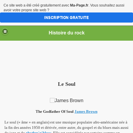
Ce site web a été créé gratuitement avec
Ma-Page.fr
. Vous souhaitez aussi
avoir votre propre site web ?
INSCRIPTION GRATUITE
Histoire du rock
Le Soul
The Godfather Of Soul
James Brown
Le soul (« âme » en anglais) est une musique populaire afro-américaine née à
la fin des années 1950 et dérivée, entre autre, du gospel et du blues mais aussi
du jazz et du
rhythm'n'blues
. Elle est considérée par certains comme un