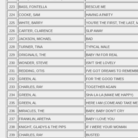
223
BASS, FONTELLA
RESCUE ME
224
COOKE, SAM
HAVING A PARTY
225
WHITE, BARRY
YOU'RE THE FIRST, THE LAST,
226
CARTER, CLARENCE
SLIP AWAY
227
JACKSON, MICHAEL
BAD
228
TURNER, TINA
TYPICAL MALE
229
ORIGINALS, THE
BABY I'M FOR REAL
230
WONDER, STEVIE
ISN'T SHE LOVELY
231
REDDING, OTIS
I'VE GOT DREAMS TO REMEMB
232
GREEN, AL
FOR THE GOOD TIMES
233
CHARLES, RAY
TOGETHER AGAIN
234
GREEN, AL
SHA-LA-LA (MAKE ME HAPPY)
235
GREEN, AL
HERE I AM (COME AND TAKE ME
236
MIRACLES, THE
BABY, BABY DON'T CRY
237
FRANKLIN, ARETHA
BABY I LOVE YOU
238
KNIGHT, GLADYS & THE PIPS
IF I WERE YOUR WOMAN
239
CHARLES, RAY
BUSTED