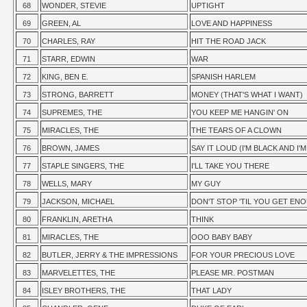
68
WONDER, STEVIE
UPTIGHT
69
GREEN, AL
LOVE AND HAPPINESS
70
CHARLES, RAY
HIT THE ROAD JACK
71
STARR, EDWIN
WAR
72
KING, BEN E.
SPANISH HARLEM
73
STRONG, BARRETT
MONEY (THAT'S WHAT I WANT)
74
SUPREMES, THE
YOU KEEP ME HANGIN' ON
75
MIRACLES, THE
THE TEARS OF A CLOWN
76
BROWN, JAMES
SAY IT LOUD (I'M BLACK AND I'
77
STAPLE SINGERS, THE
I'LL TAKE YOU THERE
78
WELLS, MARY
MY GUY
79
JACKSON, MICHAEL
DON'T STOP 'TIL YOU GET EN
80
FRANKLIN, ARETHA
THINK
81
MIRACLES, THE
OOO BABY BABY
82
BUTLER, JERRY & THE IMPRESSIONS
FOR YOUR PRECIOUS LOVE
83
MARVELETTES, THE
PLEASE MR. POSTMAN
84
ISLEY BROTHERS, THE
THAT LADY