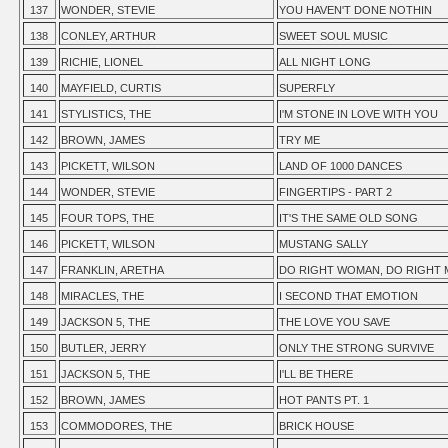
137
WONDER, STEVIE
YOU HAVEN'T DONE NOTHIN
138
CONLEY, ARTHUR
SWEET SOUL MUSIC
139
RICHIE, LIONEL
ALL NIGHT LONG
140
MAYFIELD, CURTIS
SUPERFLY
141
STYLISTICS, THE
I'M STONE IN LOVE WITH YOU
142
BROWN, JAMES
TRY ME
143
PICKETT, WILSON
LAND OF 1000 DANCES
144
WONDER, STEVIE
FINGERTIPS - PART 2
145
FOUR TOPS, THE
IT'S THE SAME OLD SONG
146
PICKETT, WILSON
MUSTANG SALLY
147
FRANKLIN, ARETHA
DO RIGHT WOMAN, DO RIGHT 
148
MIRACLES, THE
I SECOND THAT EMOTION
149
JACKSON 5, THE
THE LOVE YOU SAVE
150
BUTLER, JERRY
ONLY THE STRONG SURVIVE
151
JACKSON 5, THE
I'LL BE THERE
152
BROWN, JAMES
HOT PANTS PT. 1
153
COMMODORES, THE
BRICK HOUSE