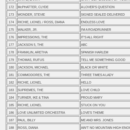
172
McPHATTER, CLYDE
A LOVER'S QUESTION
173
WONDER, STEVIE
SIGNED SEALED DELIVERED
174
RICHIE, LIONEL / ROSS, DIANA
ENDLESS LOVE
175
WALKER, JR.
I'M A ROADRUNNER
176
IMPRESSIONS, THE
IT'S ALL RIGHT
177
JACKSON 5, THE
ABC
178
FRANKLIN, ARETHA
SPANISH HARLEM
179
THOMAS, RUFUS
TELL ME SOMETHING GOOD
180
JACKSON, MICHAEL
BLACK OR WHITE
181
COMMODORES, THE
THREE TIMES A LADY
182
RICHIE, LIONEL
HELLO
183
SUPREMES, THE
LOVE CHILD
184
TURNER, IKE & TINA
PROUD MARY
185
RICHIE, LIONEL
STUCK ON YOU
186
LOVE UNLIMITED ORCHESTRA
LOVE'S THEME
187
PAUL, BILLY
ME AND MRS. JONES
188
ROSS, DIANA
AIN'T NO MOUNTAIN HIGH EN