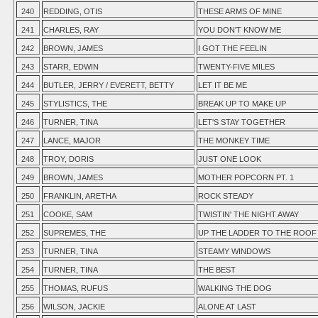
240
REDDING, OTIS
THESE ARMS OF MINE
241
CHARLES, RAY
YOU DON'T KNOW ME
242
BROWN, JAMES
I GOT THE FEELIN
243
STARR, EDWIN
TWENTY-FIVE MILES
244
BUTLER, JERRY / EVERETT, BETTY
LET IT BE ME
245
STYLISTICS, THE
BREAK UP TO MAKE UP
246
TURNER, TINA
LET'S STAY TOGETHER
247
LANCE, MAJOR
THE MONKEY TIME
248
TROY, DORIS
JUST ONE LOOK
249
BROWN, JAMES
MOTHER POPCORN PT. 1
250
FRANKLIN, ARETHA
ROCK STEADY
251
COOKE, SAM
TWISTIN' THE NIGHT AWAY
252
SUPREMES, THE
UP THE LADDER TO THE ROOF
253
TURNER, TINA
STEAMY WINDOWS
254
TURNER, TINA
THE BEST
255
THOMAS, RUFUS
WALKING THE DOG
256
WILSON, JACKIE
ALONE AT LAST