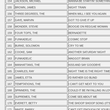
154
JACKSON, MICHAEL
WANNA BE STARTIN' SOMETHIN
155
BROWN, JAMES
NIGHT TRAIN
156
THREE DEGREES, THE
WHEN WILL I SEE YOU AGAIN
157
GAYE, MARVIN
GOT TO GIVE IT UP
158
WONDER, STEVIE
BOOGIE ON REGGAE WOMAN
159
FOUR TOPS, THE
BERNADETTE
160
FUNKADELIC
COSMIC STOP
161
BURKE, SOLOMON
CRY TO ME
162
COOKE, SAM
ANOTHER SATURDAY NIGHT
163
FUNKADELIC
MAGGOT BRAIN
164
MANHATTANS, THE
KISS AND SAY GOODBYE
165
CHARLES, RAY
NIGHT TIME IS THE RIGHT TIME
166
JAMES, ETTA
I'D RATHER GO BLIND
167
TEMPTATIONS, THE
I CAN'T GET NEXT TO YOU
168
SPINNERS, THE
COULD IT BE I'M FALLING IN LO
169
SUPREMES, THE
COME SEE ABOUT ME
170
EVERETT, BETTY
THE SHOOP SHOOP SONG (IT'S 
171
WHITE, BARRY
CAN'T GET ENOUGH OF YOUR 