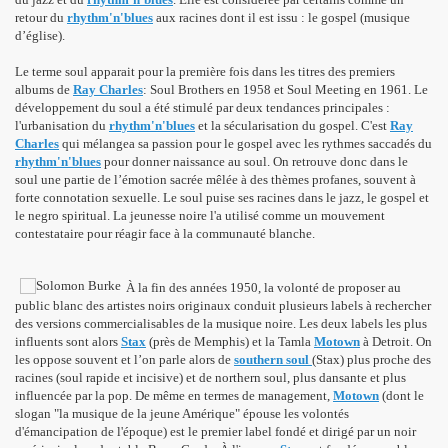
retour du
rhythm'n'blues
aux racines dont il est issu : le gospel (musique
d’église).
Le terme soul apparait pour la première fois dans les titres des premiers
albums de
Ray Charles
: Soul Brothers en 1958 et Soul Meeting en 1961. Le
développement du soul a été stimulé par deux tendances principales :
l'urbanisation du
rhythm'n'blues
et la sécularisation du gospel. C'est
Ray
Charles
qui mélangea sa passion pour le gospel avec les rythmes saccadés du
rhythm'n'blues
pour donner naissance au soul. On retrouve donc dans le
soul une partie de l’émotion sacrée mêlée à des thèmes profanes, souvent à
forte connotation sexuelle. Le soul puise ses racines dans le jazz, le gospel et
le negro spiritual. La jeunesse noire l'a utilisé comme un mouvement
contestataire pour réagir face à la communauté blanche.
À la fin des années 1950, la volonté de proposer au
public blanc des artistes noirs originaux conduit plusieurs labels à rechercher
des versions commercialisables de la musique noire. Les deux labels les plus
influents sont alors
Stax
(près de Memphis) et la Tamla
Motown
à Detroit. On
les oppose souvent et l’on parle alors de
southern soul
(Stax) plus proche des
racines (soul rapide et incisive) et de northern soul, plus dansante et plus
influencée par la pop. De même en termes de management,
Motown
(dont le
slogan "la musique de la jeune Amérique" épouse les volontés
d'émancipation de l'époque) est le premier label fondé et dirigé par un noir