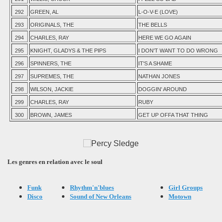
292
GREEN, AL
L-O-V-E (LOVE)
293
ORIGINALS, THE
THE BELLS
294
CHARLES, RAY
HERE WE GO AGAIN
295
KNIGHT, GLADYS & THE PIPS
I DON'T WANT TO DO WRONG
296
SPINNERS, THE
IT'S A SHAME
297
SUPREMES, THE
NATHAN JONES
298
WILSON, JACKIE
DOGGIN' AROUND
299
CHARLES, RAY
RUBY
300
BROWN, JAMES
GET UP OFFA THAT THING
Les genres en relation avec le soul
Funk
Rhythm'n'blues
Girl Groups
Disco
Sound of New Orleans
Motown