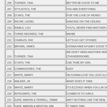
206
TURNER, TINA
BETTER BE GOOD TO ME
207
STYLISTICS, THE
YOU ARE EVERYTHING
208
O'JAYS, THE
FOR THE LOVE OF MONEY
209
RICHIE, LIONEL
DANCING ON THE CEILING
210
RAWLS, LOU
YOU'LL NEVER FIND ANOTHER 
211
THREE DEGREES, THE
MAYBE
212
CHARLES, RAY
LET'S GO GET STONED
213
BROWN, JAMES
GONNA HAVE A FUNKY GOOD TIM
WE DON'T NEED ANOTHER HE
214
TURNER, TINA
(THUNDERDOME)
215
O'JAYS, THE
USE TA BE MY GIRL
216
COMMODORES, THE
EASY
217
WHITE, BARRY
I'M GONNA LOVE YOU JUST A L
218
WALKER, JR.
WHAT DOES IT TAKE
219
WHITE, BARRY
IT'S ECSTASY WHEN YOU LAY 
220
INTRUDERS, THE
COWBOYS TO GIRLS
221
GAYE, MARVIN & TERRELL, TAMMI
AIN'T NOTHING LIKE THE REAL
222
GAYE, MARVIN & WESTON, KIM
IT TAKES TWO