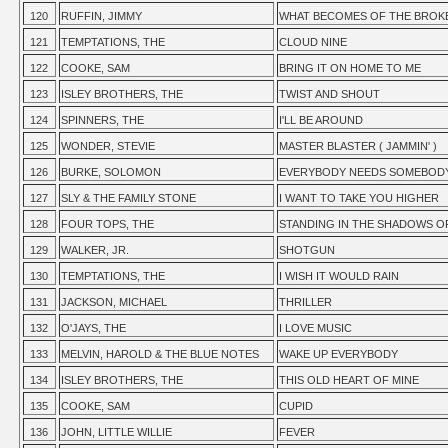
120
RUFFIN, JIMMY
WHAT BECOMES OF THE BRO
121
TEMPTATIONS, THE
CLOUD NINE
122
COOKE, SAM
BRING IT ON HOME TO ME
123
ISLEY BROTHERS, THE
TWIST AND SHOUT
124
SPINNERS, THE
I'LL BE AROUND
125
WONDER, STEVIE
MASTER BLASTER ( JAMMIN' )
126
BURKE, SOLOMON
EVERYBODY NEEDS SOMEBODY
127
SLY & THE FAMILY STONE
I WANT TO TAKE YOU HIGHER
128
FOUR TOPS, THE
STANDING IN THE SHADOWS O
129
WALKER, JR.
SHOTGUN
130
TEMPTATIONS, THE
I WISH IT WOULD RAIN
131
JACKSON, MICHAEL
THRILLER
132
O'JAYS, THE
I LOVE MUSIC
133
MELVIN, HAROLD & THE BLUE NOTES
WAKE UP EVERYBODY
134
ISLEY BROTHERS, THE
THIS OLD HEART OF MINE
135
COOKE, SAM
CUPID
136
JOHN, LITTLE WILLIE
FEVER