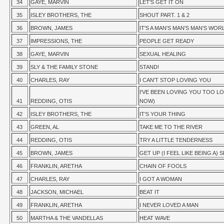
34
GAYE, MARVIN
LET'S GET IT ON
35
ISLEY BROTHERS, THE
SHOUT PART. 1 & 2
36
BROWN, JAMES
IT'S A MAN'S MAN'S MAN'S WOR
37
IMPRESSIONS, THE
PEOPLE GET READY
38
GAYE, MARVIN
SEXUAL HEALING
39
SLY & THE FAMILY STONE
STAND!
40
CHARLES, RAY
I CAN'T STOP LOVING YOU
I'VE BEEN LOVING YOU TOO L
41
REDDING, OTIS
NOW)
42
ISLEY BROTHERS, THE
IT'S YOUR THING
43
GREEN, AL
TAKE ME TO THE RIVER
44
REDDING, OTIS
TRY A LITTLE TENDERNESS
45
BROWN, JAMES
GET UP (I FEEL LIKE BEING A) 
46
FRANKLIN, ARETHA
CHAIN OF FOOLS
47
CHARLES, RAY
I GOT A WOMAN
48
JACKSON, MICHAEL
BEAT IT
49
FRANKLIN, ARETHA
I NEVER LOVED A MAN
50
MARTHA & THE VANDELLAS
HEAT WAVE