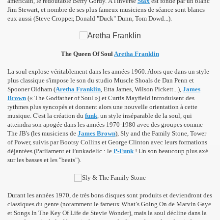
américain, le redoutable Berry Gordy. À l'inverse
Stax
est fondé par un blanc
Jim Stewart, et nombre de ses plus fameux musiciens de séance sont blancs
eux aussi (Steve Cropper, Donald "Duck" Dunn, Tom Dowd...).
The Queen Of Soul
Aretha Franklin
La soul explose véritablement dans les années 1960. Alors que dans un style
plus classique s'impose le son du studio Muscle Shoals de Dan Penn et
Spooner Oldham (
Aretha Franklin
, Etta James, Wilson Pickett...),
James
Brown
(« The Godfather of Soul ») et Curtis Mayfield introduisent des
rythmes plus syncopés et donnent alors une nouvelle orientation à cette
musique. C'est la création du
funk
, un style inséparable de la soul, qui
atteindra son apogée dans les années 1970-1980 avec des groupes comme
The JB's (les musiciens de
James Brown
), Sly and the Family Stone, Tower
of Power, suivis par Bootsy Collins et George Clinton avec leurs formations
déjantées (Parliament et Funkadelic : le
P-Funk
! Un son beaucoup plus axé
sur les basses et les "beats").
Durant les années 1970, de très bons disques sont produits et deviendront des
classiques du genre (notamment le fameux What’s Going On de Marvin Gaye
et Songs In The Key Of Life de Stevie Wonder), mais la soul décline dans la