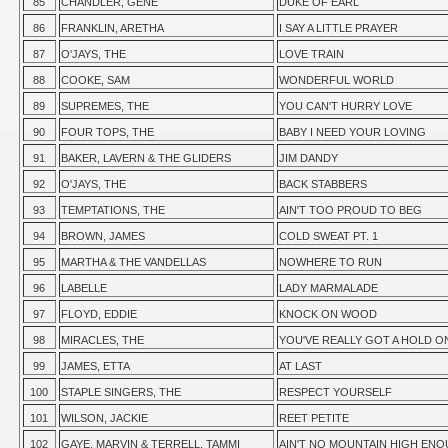
85
CHANDLER, GENE
DUKE OF EARL
86
FRANKLIN, ARETHA
I SAY A LITTLE PRAYER
87
O'JAYS, THE
LOVE TRAIN
88
COOKE, SAM
WONDERFUL WORLD
89
SUPREMES, THE
YOU CAN'T HURRY LOVE
90
FOUR TOPS, THE
BABY I NEED YOUR LOVING
91
BAKER, LAVERN & THE GLIDERS
JIM DANDY
92
O'JAYS, THE
BACK STABBERS
93
TEMPTATIONS, THE
AIN'T TOO PROUD TO BEG
94
BROWN, JAMES
COLD SWEAT PT. 1
95
MARTHA & THE VANDELLAS
NOWHERE TO RUN
96
LABELLE
LADY MARMALADE
97
FLOYD, EDDIE
KNOCK ON WOOD
98
MIRACLES, THE
YOU'VE REALLY GOT A HOLD O
99
JAMES, ETTA
AT LAST
100
STAPLE SINGERS, THE
RESPECT YOURSELF
101
WILSON, JACKIE
REET PETITE
102
GAYE, MARVIN & TERRELL, TAMMI
AIN'T NO MOUNTAIN HIGH EN