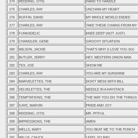
274
REDDING, OTIS
HARD TO HANDLE
275
CHARLES, RAY
UNCHAIN MY HEART
276
RUFFIN, DAVID
MY WHOLE WORLD ENDED
277
CHARLES, RAY
TAKE THESE CHAINS FROM MY
278
FUNKADELIC
KNEE DEEP (NOT JUST)
279
CHANDLER, GENE
GROOVY SITUATION
280
WILSON, JACKIE
THAT'S WHY (I LOVE YOU SO)
281
BUTLER, JERRY
HEY, WESTERN UNION MAN
282
TEX, JOE
SHOW ME
283
CHARLES, RAY
YOU ARE MY SUNSHINE
284
MARVELETTES, THE
DON'T MESS WITH BILL
285
VELVELETTES, THE
NEEDLE IN A HAYSTACK
286
TEMPTATIONS, THE
THE WAY YOU DO THE THINGS
287
GAYE, MARVIN
PRIDE AND JOY
288
REDDING, OTIS
MR. PITFUL
289
IMPRESSIONS, THE
AMEN
290
WELLS, MARY
YOU BEAT ME TO THE PUNCH
291
WILLIS, CHUCK
I FEEL SO BAD