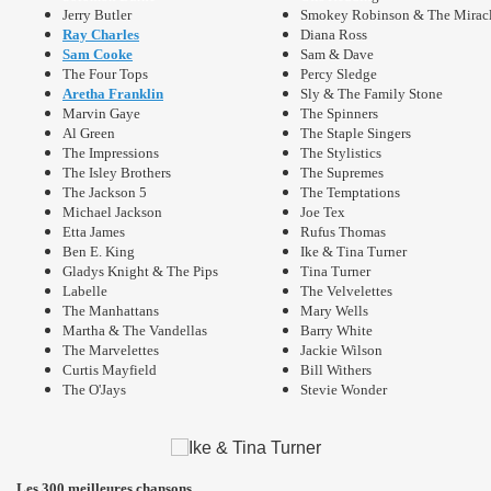
Jerry Butler
Smokey Robinson & The Mirac
Ray Charles
Diana Ross
Sam Cooke
Sam & Dave
The Four Tops
Percy Sledge
Aretha Franklin
Sly & The Family Stone
Marvin Gaye
The Spinners
Al Green
The Staple Singers
The Impressions
The Stylistics
The Isley Brothers
The Supremes
The Jackson 5
The Temptations
Michael Jackson
Joe Tex
Etta James
Rufus Thomas
Ben E. King
Ike & Tina Turner
Gladys Knight & The Pips
Tina Turner
Labelle
The Velvelettes
The Manhattans
Mary Wells
Martha & The Vandellas
Barry White
The Marvelettes
Jackie Wilson
Curtis Mayfield
Bill Withers
The O'Jays
Stevie Wonder
Les 300 meilleures chansons