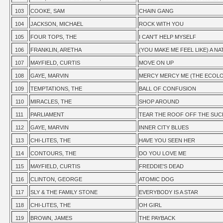
103
COOKE, SAM
CHAIN GANG
104
JACKSON, MICHAEL
ROCK WITH YOU
105
FOUR TOPS, THE
I CAN'T HELP MYSELF
106
FRANKLIN, ARETHA
(YOU MAKE ME FEEL LIKE) A 
107
MAYFIELD, CURTIS
MOVE ON UP
108
GAYE, MARVIN
MERCY MERCY ME (THE ECOL
109
TEMPTATIONS, THE
BALL OF CONFUSION
110
MIRACLES, THE
SHOP AROUND
111
PARLIAMENT
TEAR THE ROOF OFF THE SUC
112
GAYE, MARVIN
INNER CITY BLUES
113
CHI-LITES, THE
HAVE YOU SEEN HER
114
CONTOURS, THE
DO YOU LOVE ME
115
MAYFIELD, CURTIS
FREDDIE'S DEAD
116
CLINTON, GEORGE
ATOMIC DOG
117
SLY & THE FAMILY STONE
EVERYBODY IS A STAR
118
CHI-LITES, THE
OH GIRL
119
BROWN, JAMES
THE PAYBACK