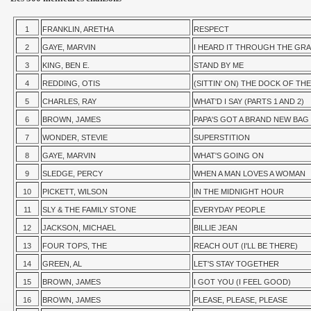
1
FRANKLIN, ARETHA
RESPECT
2
GAYE, MARVIN
I HEARD IT THROUGH THE GRA
3
KING, BEN E.
STAND BY ME
4
REDDING, OTIS
(SITTIN' ON) THE DOCK OF THE
5
CHARLES, RAY
WHAT'D I SAY (PARTS 1 AND 2)
6
BROWN, JAMES
PAPA'S GOT A BRAND NEW BAG 
7
WONDER, STEVIE
SUPERSTITION
8
GAYE, MARVIN
WHAT'S GOING ON
9
SLEDGE, PERCY
WHEN A MAN LOVES A WOMAN
10
PICKETT, WILSON
IN THE MIDNIGHT HOUR
11
SLY & THE FAMILY STONE
EVERYDAY PEOPLE
12
JACKSON, MICHAEL
BILLIE JEAN
13
FOUR TOPS, THE
REACH OUT (I'LL BE THERE)
14
GREEN, AL
LET'S STAY TOGETHER
15
BROWN, JAMES
I GOT YOU (I FEEL GOOD)
16
BROWN, JAMES
PLEASE, PLEASE, PLEASE