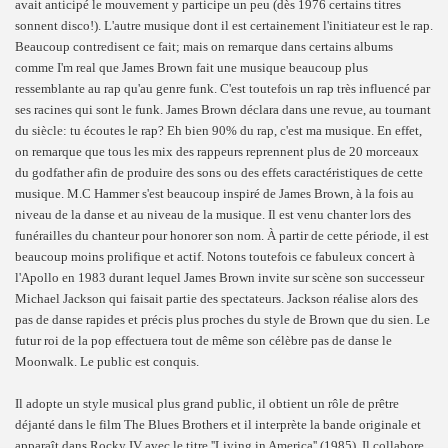
avait anticipé le mouvement y participe un peu (dès 1976 certains titres
sonnent disco!). L'autre musique dont il est certainement l'initiateur est le rap.
Beaucoup contredisent ce fait; mais on remarque dans certains albums
comme I'm real que James Brown fait une musique beaucoup plus
ressemblante au rap qu'au genre funk. C'est toutefois un rap très influencé par
ses racines qui sont le funk. James Brown déclara dans une revue, au tournant
du siècle: tu écoutes le rap? Eh bien 90% du rap, c'est ma musique. En effet,
on remarque que tous les mix des rappeurs reprennent plus de 20 morceaux
du godfather afin de produire des sons ou des effets caractéristiques de cette
musique. M.C Hammer s'est beaucoup inspiré de James Brown, à la fois au
niveau de la danse et au niveau de la musique. Il est venu chanter lors des
funérailles du chanteur pour honorer son nom. À partir de cette période, il est
beaucoup moins prolifique et actif. Notons toutefois ce fabuleux concert à
l'Apollo en 1983 durant lequel James Brown invite sur scène son successeur
Michael Jackson qui faisait partie des spectateurs. Jackson réalise alors des
pas de danse rapides et précis plus proches du style de Brown que du sien. Le
futur roi de la pop effectuera tout de même son célèbre pas de danse le
Moonwalk. Le public est conquis.
Il adopte un style musical plus grand public, il obtient un rôle de prêtre
déjanté dans le film The Blues Brothers et il interprète la bande originale et
apparaît dans Rocky IV avec le titre ''Living in America'' (1985). Il collabore