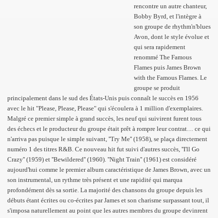
rencontre un autre chanteur,
Bobby Byrd, et l'intègre à
son groupe de rhythm'n'blues
Avon, dont le style évolue et
qui sera rapidement
renommé The Famous
Flames puis James Brown
with the Famous Flames. Le
groupe se produit
principalement dans le sud des États-Unis puis connaît le succès en 1956
avec le hit "Please, Please, Please" qui s'écoulera à 1 million d'exemplaires.
Malgré ce premier simple à grand succès, les neuf qui suivirent furent tous
des échecs et le producteur du groupe était prêt à rompre leur contrat… ce qui
n'arriva pas puisque le simple suivant, ''Try Me'' (1958), se plaça directement
numéro 1 des titres R&B. Ce nouveau hit fut suivi d'autres succès, ''I'll Go
Crazy'' (1959) et ''Bewildered'' (1960). ''Night Train'' (1961) est considéré
aujourd'hui comme le premier album caractéristique de James Brown, avec un
son instrumental, un rythme très présent et une rapidité qui marqua
profondément dès sa sortie. La majorité des chansons du groupe depuis les
débuts étant écrites ou co-écrites par James et son charisme surpassant tout, il
s'imposa naturellement au point que les autres membres du groupe devinrent