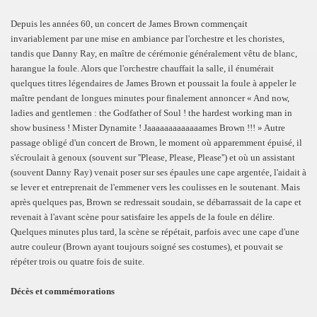
Depuis les années 60, un concert de James Brown commençait
invariablement par une mise en ambiance par l'orchestre et les choristes,
tandis que Danny Ray, en maître de cérémonie généralement vêtu de blanc,
harangue la foule. Alors que l'orchestre chauffait la salle, il énumérait
quelques titres légendaires de James Brown et poussait la foule à appeler le
maître pendant de longues minutes pour finalement annoncer « And now,
ladies and gentlemen : the Godfather of Soul ! the hardest working man in
show business ! Mister Dynamite ! Jaaaaaaaaaaaaames Brown !!! » Autre
passage obligé d'un concert de Brown, le moment où apparemment épuisé, il
s'écroulait à genoux (souvent sur ''Please, Please, Please'') et où un assistant
(souvent Danny Ray) venait poser sur ses épaules une cape argentée, l'aidait à
se lever et entreprenait de l'emmener vers les coulisses en le soutenant. Mais
après quelques pas, Brown se redressait soudain, se débarrassait de la cape et
revenait à l'avant scène pour satisfaire les appels de la foule en délire.
Quelques minutes plus tard, la scène se répétait, parfois avec une cape d'une
autre couleur (Brown ayant toujours soigné ses costumes), et pouvait se
répéter trois ou quatre fois de suite.
Décès et commémorations