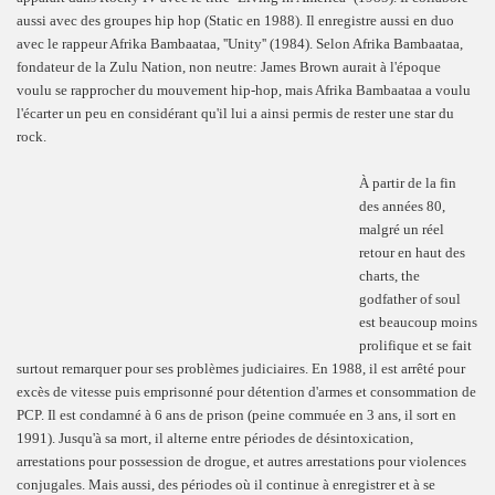
aussi avec des groupes hip hop (Static en 1988). Il enregistre aussi en duo
avec le rappeur Afrika Bambaataa, ''Unity'' (1984). Selon Afrika Bambaataa,
fondateur de la Zulu Nation, non neutre: James Brown aurait à l'époque
voulu se rapprocher du mouvement hip-hop, mais Afrika Bambaataa a voulu
l'écarter un peu en considérant qu'il lui a ainsi permis de rester une star du
rock.
À partir de la fin
des années 80,
malgré un réel
retour en haut des
charts, the
godfather of soul
est beaucoup moins
prolifique et se fait
surtout remarquer pour ses problèmes judiciaires. En 1988, il est arrêté pour
excès de vitesse puis emprisonné pour détention d'armes et consommation de
PCP. Il est condamné à 6 ans de prison (peine commuée en 3 ans, il sort en
1991). Jusqu'à sa mort, il alterne entre périodes de désintoxication,
arrestations pour possession de drogue, et autres arrestations pour violences
conjugales. Mais aussi, des périodes où il continue à enregistrer et à se