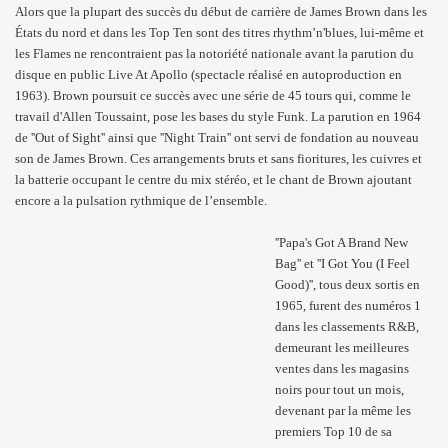
Alors que la plupart des succès du début de carrière de James Brown dans les
États du nord et dans les Top Ten sont des titres rhythm’n'blues, lui-même et
les Flames ne rencontraient pas la notoriété nationale avant la parution du
disque en public Live At Apollo (spectacle réalisé en autoproduction en
1963). Brown poursuit ce succès avec une série de 45 tours qui, comme le
travail d'Allen Toussaint, pose les bases du style Funk. La parution en 1964
de ''Out of Sight'' ainsi que ''Night Train'' ont servi de fondation au nouveau
son de James Brown. Ces arrangements bruts et sans fioritures, les cuivres et
la batterie occupant le centre du mix stéréo, et le chant de Brown ajoutant
encore a la pulsation rythmique de l’ensemble.
''Papa's Got A Brand New
Bag'' et ''I Got You (I Feel
Good)'', tous deux sortis en
1965, furent des numéros 1
dans les classements R&B,
demeurant les meilleures
ventes dans les magasins
noirs pour tout un mois,
devenant par la même les
premiers Top 10 de sa