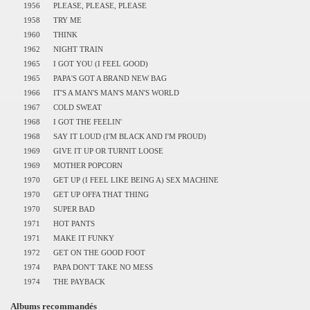
1956
PLEASE, PLEASE, PLEASE
1958
TRY ME
1960
THINK
1962
NIGHT TRAIN
1965
I GOT YOU (I FEEL GOOD)
1965
PAPA'S GOT A BRAND NEW BAG
1966
IT'S A MAN'S MAN'S MAN'S WORLD
1967
COLD SWEAT
1968
I GOT THE FEELIN'
1968
SAY IT LOUD (I'M BLACK AND I'M PROUD)
1969
GIVE IT UP OR TURNIT LOOSE
1969
MOTHER POPCORN
1970
GET UP (I FEEL LIKE BEING A) SEX MACHINE
1970
GET UP OFFA THAT THING
1970
SUPER BAD
1971
HOT PANTS
1971
MAKE IT FUNKY
1972
GET ON THE GOOD FOOT
1974
PAPA DON'T TAKE NO MESS
1974
THE PAYBACK
Albums recommandés