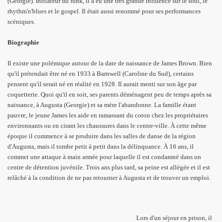
(Georgie). Initiateur du funk, il a eu une très grande influence sur le soul, le
rhythm'n'blues et le gospel. Il était aussi renommé pour ses performances
scéniques.
Biographie
Il existe une polémique autour de la date de naissance de James Brown. Bien
qu'il prétendait être né en 1933 à Barnwell (Caroline du Sud), certains
pensent qu'il serait né en réalité en 1928. Il aurait menti sur son âge par
coquetterie. Quoi qu'il en soit, ses parents déménagent peu de temps après sa
naissance, à Augusta (Georgie) et sa mère l'abandonne. La famille étant
pauvre, le jeune James les aide en ramassant du coton chez les propriétaires
environnants ou en cirant les chaussures dans le centre-ville. À cette même
époque il commence à se produire dans les salles de danse de la région
d'Augusta, mais il tombe petit à petit dans la délinquance. À 16 ans, il
commet une attaque à main armée pour laquelle il est condamné dans un
centre de détention juvénile. Trois ans plus tard, sa peine est allégée et il est
relâché à la condition de ne pas retourner à Augusta et de trouver un emploi.
Lors d'un séjour en prison, il