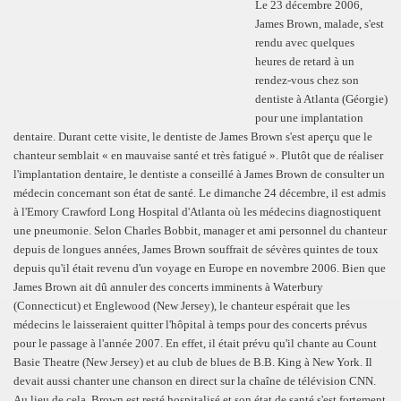
Le 23 décembre 2006,
James Brown, malade, s'est
rendu avec quelques
heures de retard à un
rendez-vous chez son
dentiste à Atlanta (Géorgie)
pour une implantation
dentaire. Durant cette visite, le dentiste de James Brown s'est aperçu que le
chanteur semblait « en mauvaise santé et très fatigué ». Plutôt que de réaliser
l'implantation dentaire, le dentiste a conseillé à James Brown de consulter un
médecin concernant son état de santé. Le dimanche 24 décembre, il est admis
à l'Emory Crawford Long Hospital d'Atlanta où les médecins diagnostiquent
une pneumonie. Selon Charles Bobbit, manager et ami personnel du chanteur
depuis de longues années, James Brown souffrait de sévères quintes de toux
depuis qu'il était revenu d'un voyage en Europe en novembre 2006. Bien que
James Brown ait dû annuler des concerts imminents à Waterbury
(Connecticut) et Englewood (New Jersey), le chanteur espérait que les
médecins le laisseraient quitter l'hôpital à temps pour des concerts prévus
pour le passage à l'année 2007. En effet, il était prévu qu'il chante au Count
Basie Theatre (New Jersey) et au club de blues de B.B. King à New York. Il
devait aussi chanter une chanson en direct sur la chaîne de télévision CNN.
Au lieu de cela, Brown est resté hospitalisé et son état de santé s'est fortement