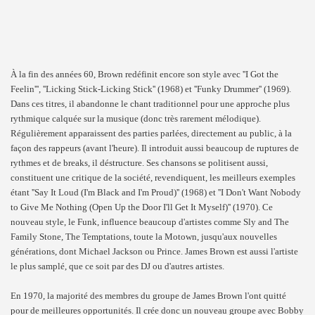
À la fin des années 60, Brown redéfinit encore son style avec ''I Got the
Feelin''', ''Licking Stick-Licking Stick'' (1968) et ''Funky Drummer'' (1969).
Dans ces titres, il abandonne le chant traditionnel pour une approche plus
rythmique calquée sur la musique (donc très rarement mélodique).
Régulièrement apparaissent des parties parlées, directement au public, à la
façon des rappeurs (avant l'heure). Il introduit aussi beaucoup de ruptures de
rythmes et de breaks, il déstructure. Ses chansons se politisent aussi,
constituent une critique de la société, revendiquent, les meilleurs exemples
étant ''Say It Loud (I'm Black and I'm Proud)'' (1968) et ''I Don't Want Nobody
to Give Me Nothing (Open Up the Door I'll Get It Myself)'' (1970). Ce
nouveau style, le Funk, influence beaucoup d'artistes comme Sly and The
Family Stone, The Temptations, toute la Motown, jusqu'aux nouvelles
générations, dont Michael Jackson ou Prince. James Brown est aussi l'artiste
le plus samplé, que ce soit par des DJ ou d'autres artistes.
En 1970, la majorité des membres du groupe de James Brown l'ont quitté
pour de meilleures opportunités. Il crée donc un nouveau groupe avec Bobby