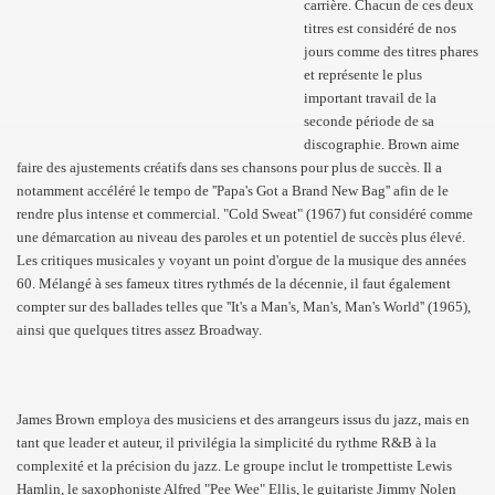
carrière. Chacun de ces deux
titres est considéré de nos
jours comme des titres phares
et représente le plus
important travail de la
seconde période de sa
discographie. Brown aime
faire des ajustements créatifs dans ses chansons pour plus de succès. Il a
notamment accéléré le tempo de ''Papa's Got a Brand New Bag'' afin de le
rendre plus intense et commercial. "Cold Sweat" (1967) fut considéré comme
une démarcation au niveau des paroles et un potentiel de succès plus élevé.
Les critiques musicales y voyant un point d'orgue de la musique des années
60. Mélangé à ses fameux titres rythmés de la décennie, il faut également
compter sur des ballades telles que ''It's a Man's, Man's, Man's World'' (1965),
ainsi que quelques titres assez Broadway.
James Brown employa des musiciens et des arrangeurs issus du jazz, mais en
tant que leader et auteur, il privilégia la simplicité du rythme R&B à la
complexité et la précision du jazz. Le groupe inclut le trompettiste Lewis
Hamlin, le saxophoniste Alfred "Pee Wee" Ellis, le guitariste Jimmy Nolen