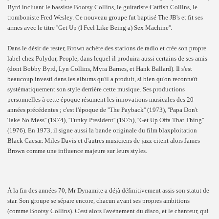
Byrd incluant le bassiste Bootsy Collins, le guitariste Catfish Collins, le
tromboniste Fred Wesley. Ce nouveau groupe fut baptisé The JB's et fit ses
armes avec le titre ''Get Up (I Feel Like Being a) Sex Machine''.
Dans le désir de rester, Brown achète des stations de radio et crée son propre
label chez Polydor, People, dans lequel il produira aussi certains de ses amis
(dont Bobby Byrd, Lyn Collins, Myra Barnes, et Hank Ballard). Il s'est
beaucoup investi dans les albums qu'il a produit, si bien qu'on reconnaît
systématiquement son style derrière cette musique. Ses productions
personnelles à cette époque résument les innovations musicales des 20
années précédentes ; c'est l'époque de ''The Payback'' (1973), ''Papa Don't
Take No Mess'' (1974), ''Funky President'' (1975), ''Get Up Offa That Thing''
(1976). En 1973, il signe aussi la bande originale du film blaxploitation
Black Caesar. Miles Davis et d'autres musiciens de jazz citent alors James
Brown comme une influence majeure sur leurs styles.
À la fin des années 70, Mr Dynamite a déjà définitivement assis son statut de
star. Son groupe se sépare encore, chacun ayant ses propres ambitions
(comme Bootsy Collins). C'est alors l'avènement du disco, et le chanteur, qui