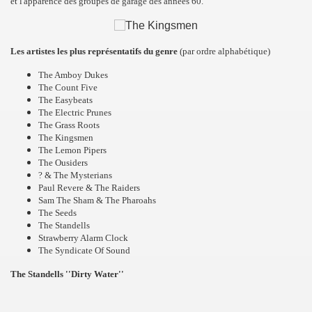
et l'apparence des groupes de garage des années 60.
Les artistes les plus représentatifs du genre
(par ordre alphabétique)
The Amboy Dukes
The Count Five
The Easybeats
The Electric Prunes
The Grass Roots
The Kingsmen
The Lemon Pipers
The Ousiders
? & The Mysterians
Paul Revere & The Raiders
Sam The Sham & The Pharoahs
The Seeds
The Standells
Strawberry Alarm Clock
The Syndicate Of Sound
The Standells ''Dirty Water''