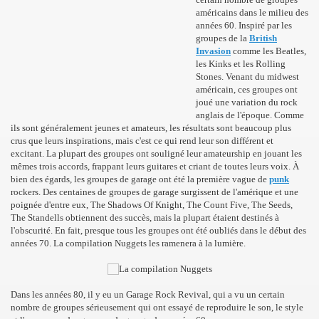
américains dans le milieu des
années 60. Inspiré par les
groupes de la
British
Invasion
comme les Beatles,
les Kinks et les Rolling
Stones. Venant du midwest
américain, ces groupes ont
joué une variation du rock
anglais de l'époque. Comme
ils sont généralement jeunes et amateurs, les résultats sont beaucoup plus
crus que leurs inspirations, mais c'est ce qui rend leur son différent et
excitant. La plupart des groupes ont souligné leur amateurship en jouant les
mêmes trois accords, frappant leurs guitares et criant de toutes leurs voix. À
bien des égards, les groupes de garage ont été la première vague de
punk
rockers. Des centaines de groupes de garage surgissent de l'amérique et une
poignée d'entre eux,
The Shadows Of Knight, The Count Five, The Seeds,
The Standells
obtiennent des succès, mais la plupart étaient destinés à
l'obscurité. En fait, presque tous les groupes ont été oubliés dans le début des
années 70. La compilation Nuggets les ramenera à la lumière.
Dans les années 80, il y eu un Garage Rock Revival, qui a vu un certain
nombre de groupes sérieusement qui ont essayé de reproduire le son, le style