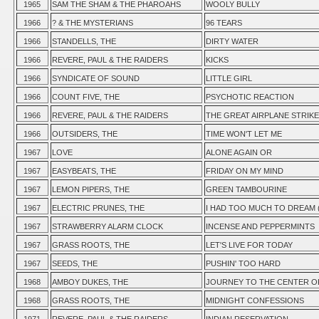
1965
SAM THE SHAM & THE PHAROAHS
WOOLY BULLY
1966
? & THE MYSTERIANS
96 TEARS
1966
STANDELLS, THE
DIRTY WATER
1966
REVERE, PAUL & THE RAIDERS
KICKS
1966
SYNDICATE OF SOUND
LITTLE GIRL
1966
COUNT FIVE, THE
PSYCHOTIC REACTION
1966
REVERE, PAUL & THE RAIDERS
THE GREAT AIRPLANE STRIKE
1966
OUTSIDERS, THE
TIME WON'T LET ME
1967
LOVE
ALONE AGAIN OR
1967
EASYBEATS, THE
FRIDAY ON MY MIND
1967
LEMON PIPERS, THE
GREEN TAMBOURINE
1967
ELECTRIC PRUNES, THE
I HAD TOO MUCH TO DREAM 
1967
STRAWBERRY ALARM CLOCK
INCENSE AND PEPPERMINTS
1967
GRASS ROOTS, THE
LET'S LIVE FOR TODAY
1967
SEEDS, THE
PUSHIN' TOO HARD
1968
AMBOY DUKES, THE
JOURNEY TO THE CENTER O
1968
GRASS ROOTS, THE
MIDNIGHT CONFESSIONS