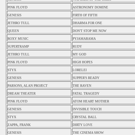
PINK FLOYD
ASTRONOMY DOMINE
GENESIS
FIRTH OF FIFTH
JETHRO TULL
DHARMA FOR ONE
QUEEN
DON'T STOP ME NOW
ROXY MUSIC
PYJAMARAMA
SUPERTRAMP
RUDY
JETHRO TULL
MY GOD
PINK FLOYD
HIGH HOPES
STYX
LORELEI
GENESIS
SUPPER'S READY
PARSONS, ALAN PROJECT
THE RAVEN
DREAM THEATER
FATAL TRAGEDY
PINK FLOYD
ATOM HEART MOTHER
GENESIS
INVISIBLE TOUCH
STYX
CRYSTAL BALL
ZAPPA, FRANK
DIRTY LOVE
GENESIS
THE CINEMA SHOW