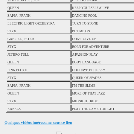
MOODY BLUES, THE
GEMINI DREAM
QUEEN
KEEP YOURSELF ALIVE
ZAPPA, FRANK
DANCING FOOL
ELECTRIC LIGHT ORCHESTRA
TURN TO STONE
STYX
PUT ME ON
GABRIEL, PETER
DON'T GIVE UP
STYX
BORN FOR ADVENTURE
JETHRO TULL
A PASSION PLAY
QUEEN
BODY LANGUAGE
PINK FLOYD
GOODBYE BLUE SKY
STYX
QUEEN OF SPADES
ZAPPA, FRANK
I'M THE SLIME
QUEEN
MORE OF THAT JAZZ
STYX
MIDNIGHT RIDE
KANSAS
PLAY THE GAME TONIGHT
Quelques vidéos intéressants sous ce lien