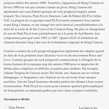
jusqu'au milieu des années 1960. Toutefois, l'apparition de King Crimson en
février 1969 est vue par certains comme un pivot. King Crimson fut
rapidement suivi par d'autres groupes de rock progressif anglais, parmi
lesquels Yes, Genesis, Pink Floyd, Emerson, Lake & Palmer (ELP) et Jethro
Tull. La plupart de ces groupes (sauf ELP) avaient commencé leur carrière
avant King Crimson, et ont changé leur style musical considérablement à la
suite de la sortie de In the Court of the Crimson King. De plus, le changement
de son de Pink Floyd était probablement du à la perte de Syd Barrett, leur
compositeur principal entre 1965 et 1967. Quant à ELP, ils héritèrent du
chanteur-bassiste Greg Lake issu de la formation originale de King Crimson.
Certains courants du rock progressif gagnèrent également des adeptes quand
les fans de rock perdirent leurs illusions vis-à-vis du mouvement Peace and
Love. Certains groupes de rock progressif commencèrent à s'éloigner de la
bonne humeur de la musique pop des années 1960 pour se rapprocher de
thèmes plus complexes et réfléchis, et parfois plus sombres. Par exemple,
l'album Trespass de Genesis inclut The Knife, une chanson sur un violent
démagogue, et Stagnation, une chanson sur un survivant d'une attaque
nucléaire. Van der Graaf Generator abordait parfois des thèmes à forte teneur
existentialiste. Pink Floyd est connu pour certaines qualités philosophiques
de leurs paroles, se traduisant parfois par une vision cynique et nihiliste.
Ascension et déclin
Les fans et les