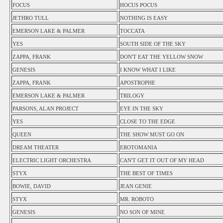
FOCUS
HOCUS POCUS
JETHRO TULL
NOTHING IS EASY
EMERSON LAKE & PALMER
TOCCATA
YES
SOUTH SIDE OF THE SKY
ZAPPA, FRANK
DON'T EAT THE YELLOW SNOW
GENESIS
I KNOW WHAT I LIKE
ZAPPA, FRANK
APOSTROPHE
EMERSON LAKE & PALMER
TRILOGY
PARSONS, ALAN PROJECT
EYE IN THE SKY
YES
CLOSE TO THE EDGE
QUEEN
THE SHOW MUST GO ON
DREAM THEATER
EROTOMANIA
ELECTRIC LIGHT ORCHESTRA
CAN'T GET IT OUT OF MY HEAD
STYX
THE BEST OF TIMES
BOWIE, DAVID
JEAN GENIE
STYX
MR. ROBOTO
GENESIS
NO SON OF MINE