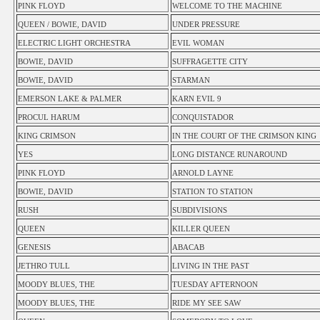
PINK FLOYD
WELCOME TO THE MACHINE
QUEEN / BOWIE, DAVID
UNDER PRESSURE
ELECTRIC LIGHT ORCHESTRA
EVIL WOMAN
BOWIE, DAVID
SUFFRAGETTE CITY
BOWIE, DAVID
STARMAN
EMERSON LAKE & PALMER
KARN EVIL 9
PROCUL HARUM
CONQUISTADOR
KING CRIMSON
IN THE COURT OF THE CRIMSON KING
YES
LONG DISTANCE RUNAROUND
PINK FLOYD
ARNOLD LAYNE
BOWIE, DAVID
STATION TO STATION
RUSH
SUBDIVISIONS
QUEEN
KILLER QUEEN
GENESIS
ABACAB
JETHRO TULL
LIVING IN THE PAST
MOODY BLUES, THE
TUESDAY AFTERNOON
MOODY BLUES, THE
RIDE MY SEE SAW