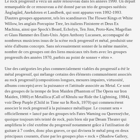
Le rock progressif a vécu un autre renouveau dans les années 1990. Un départ
remarquable de ce renouveau a été donné par un trio de groupes suédois:
Änglagård, Anekdoten et Landberk, qui sont apparus vers 1992-1993.
D'autres groupes apparurent, tels les scandinaves The Flower Kings et White
Willow, les anglais Porcupine Tree, les italiens Finisterre et Deus Ex
Machina, ainsi que Spock's Beard, Echolyn, Ten Jinn, Proto-Kaw, Magellan
et Glass Hammer des États-Unis. Arjen Anthony Lucassen, accompagné de
nombreux musiciens issus de la scène rock progressif et métal, produisit une
série d'albums concepts. Sans nécessairement sonner de la même manière,
nombre de ces groupes ont des liens musicaux très forts avec les groupes
progressifs des années 1970, parfois au point de sonner « rétro ».
Une des catégories les plus commercialement viables du progressif a été le
métal progressif, qui mélange certains des éléments communément associés
au rock progressif (compositions longues, mesures impaires, virtuosité,
albums concepts) avec la puissance et l'attitude associée au Metal. Ce sont
des groupes de la trempe de Iron Maiden (Phantom of The Opera sur Iron
Maiden, 1980) et Metallica (Call of Khtulu sur Ride the Lightning, 1984),
voir Deep Purple (Child in Time sur In Rock, 1970) qui commencèrent
associer le rock progressif à la puissance métallique. Le courant sera «
officiellement » lancé par des groupes tels Fates Warning ou Queensrÿche,
quoique toujours très teinté de rock, puis bien sûr par Dream Theater qui
amplifiera le côté extrême du progressif notamment grâce à l'utilisation de
guitare à 7 cordes, donc plus graves, ce qui divisera le métal prog en deux
principaux courants, d'une par les groupes plus « rock » (Shadow Gallery,