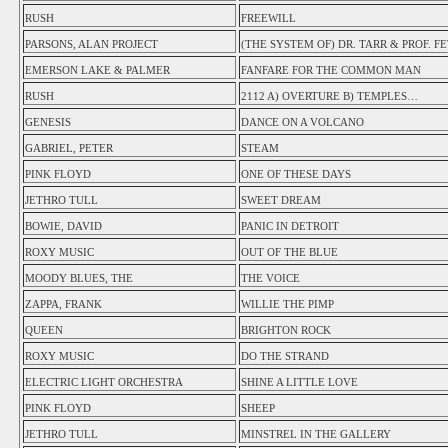
RUSH
FREEWILL
PARSONS, ALAN PROJECT
(THE SYSTEM OF) DR. TARR & PROF. F
EMERSON LAKE & PALMER
FANFARE FOR THE COMMON MAN
RUSH
2112 A) OVERTURE B) TEMPLES…
GENESIS
DANCE ON A VOLCANO
GABRIEL, PETER
STEAM
PINK FLOYD
ONE OF THESE DAYS
JETHRO TULL
SWEET DREAM
BOWIE, DAVID
PANIC IN DETROIT
ROXY MUSIC
OUT OF THE BLUE
MOODY BLUES, THE
THE VOICE
ZAPPA, FRANK
WILLIE THE PIMP
QUEEN
BRIGHTON ROCK
ROXY MUSIC
DO THE STRAND
ELECTRIC LIGHT ORCHESTRA
SHINE A LITTLE LOVE
PINK FLOYD
SHEEP
JETHRO TULL
MINSTREL IN THE GALLERY