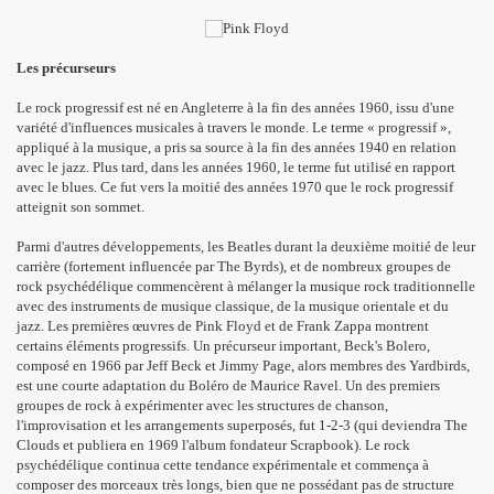
Les précurseurs
Le rock progressif est né en Angleterre à la fin des années 1960, issu d'une
variété d'influences musicales à travers le monde. Le terme « progressif »,
appliqué à la musique, a pris sa source à la fin des années 1940 en relation
avec le jazz. Plus tard, dans les années 1960, le terme fut utilisé en rapport
avec le blues. Ce fut vers la moitié des années 1970 que le rock progressif
atteignit son sommet.
Parmi d'autres développements, les Beatles durant la deuxième moitié de leur
carrière (fortement influencée par The Byrds), et de nombreux groupes de
rock psychédélique commencèrent à mélanger la musique rock traditionnelle
avec des instruments de musique classique, de la musique orientale et du
jazz. Les premières œuvres de Pink Floyd et de Frank Zappa montrent
certains éléments progressifs. Un précurseur important, Beck's Bolero,
composé en 1966 par Jeff Beck et Jimmy Page, alors membres des Yardbirds,
est une courte adaptation du Boléro de Maurice Ravel. Un des premiers
groupes de rock à expérimenter avec les structures de chanson,
l'improvisation et les arrangements superposés, fut 1-2-3 (qui deviendra The
Clouds et publiera en 1969 l'album fondateur Scrapbook). Le rock
psychédélique continua cette tendance expérimentale et commença à
composer des morceaux très longs, bien que ne possédant pas de structure