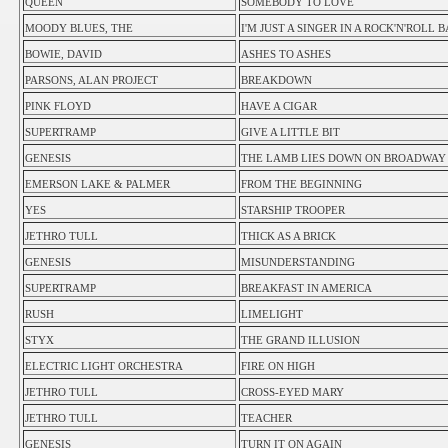
QUEEN
SOMEBODY TO LOVE
MOODY BLUES, THE
I'M JUST A SINGER IN A ROCK'N'ROLL 
BOWIE, DAVID
ASHES TO ASHES
PARSONS, ALAN PROJECT
BREAKDOWN
PINK FLOYD
HAVE A CIGAR
SUPERTRAMP
GIVE A LITTLE BIT
GENESIS
THE LAMB LIES DOWN ON BROADWAY
EMERSON LAKE & PALMER
FROM THE BEGINNING
YES
STARSHIP TROOPER
JETHRO TULL
THICK AS A BRICK
GENESIS
MISUNDERSTANDING
SUPERTRAMP
BREAKFAST IN AMERICA
RUSH
LIMELIGHT
STYX
THE GRAND ILLUSION
ELECTRIC LIGHT ORCHESTRA
FIRE ON HIGH
JETHRO TULL
CROSS-EYED MARY
JETHRO TULL
TEACHER
GENESIS
TURN IT ON AGAIN