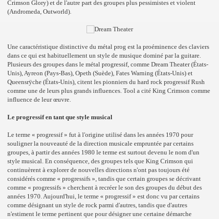
Crimson Glory) et de l'autre part des groupes plus pessimistes et violent
(Andromeda, Outworld).
Une caractéristique distinctive du métal prog est la proéminence des claviers
dans ce qui est habituellement un style de musique dominé par la guitare.
Plusieurs des groupes dans le métal progressif, comme Dream Theater (États-
Unis), Ayreon (Pays-Bas), Opeth (Suède), Fates Warning (États-Unis) et
Queensrÿche (États-Unis), citent les pionniers du hard rock progressif Rush
comme une de leurs plus grands influences. Tool a cité King Crimson comme
influence de leur œuvre.
Le progressif en tant que style musical
Le terme « progressif » fut à l'origine utilisé dans les années 1970 pour
souligner la nouveauté de la direction musicale empruntée par certains
groupes, à partir des années 1980 le terme est surtout devenu le nom d'un
style musical. En conséquence, des groupes tels que King Crimson qui
continuèrent à explorer de nouvelles directions n'ont pas toujours été
considérés comme « progressifs », tandis que certain groupes se décrivant
comme « progressifs » cherchent à recréer le son des groupes du début des
années 1970. Aujourd'hui, le terme « progressif » est donc vu par certains
comme désignant un style de rock parmi d'autres, tandis que d'autres
n'estiment le terme pertinent que pour désigner une certaine démarche