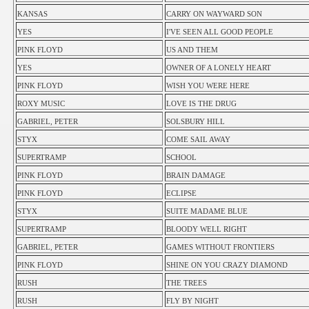
KANSAS
CARRY ON WAYWARD SON
YES
I'VE SEEN ALL GOOD PEOPLE
PINK FLOYD
US AND THEM
YES
OWNER OF A LONELY HEART
PINK FLOYD
WISH YOU WERE HERE
ROXY MUSIC
LOVE IS THE DRUG
GABRIEL, PETER
SOLSBURY HILL
STYX
COME SAIL AWAY
SUPERTRAMP
SCHOOL
PINK FLOYD
BRAIN DAMAGE
PINK FLOYD
ECLIPSE
STYX
SUITE MADAME BLUE
SUPERTRAMP
BLOODY WELL RIGHT
GABRIEL, PETER
GAMES WITHOUT FRONTIERS
PINK FLOYD
SHINE ON YOU CRAZY DIAMOND
RUSH
THE TREES
RUSH
FLY BY NIGHT