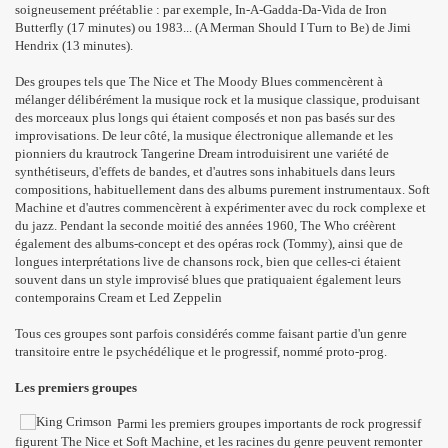
soigneusement préétablie : par exemple, In-A-Gadda-Da-Vida de Iron
Butterfly (17 minutes) ou 1983... (A Merman Should I Turn to Be) de Jimi
Hendrix (13 minutes).
Des groupes tels que The Nice et The Moody Blues commencèrent à
mélanger délibérément la musique rock et la musique classique, produisant
des morceaux plus longs qui étaient composés et non pas basés sur des
improvisations. De leur côté, la musique électronique allemande et les
pionniers du krautrock Tangerine Dream introduisirent une variété de
synthétiseurs, d'effets de bandes, et d'autres sons inhabituels dans leurs
compositions, habituellement dans des albums purement instrumentaux. Soft
Machine et d'autres commencèrent à expérimenter avec du rock complexe et
du jazz. Pendant la seconde moitié des années 1960, The Who créèrent
également des albums-concept et des opéras rock (Tommy), ainsi que de
longues interprétations live de chansons rock, bien que celles-ci étaient
souvent dans un style improvisé blues que pratiquaient également leurs
contemporains Cream et Led Zeppelin
Tous ces groupes sont parfois considérés comme faisant partie d'un genre
transitoire entre le psychédélique et le progressif, nommé proto-prog.
Les premiers groupes
Parmi les premiers groupes importants de rock progressif
figurent The Nice et Soft Machine, et les racines du genre peuvent remonter