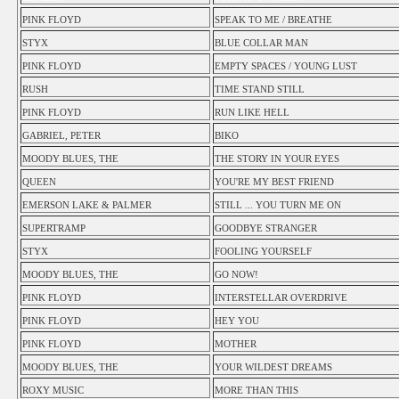
PINK FLOYD
SPEAK TO ME / BREATHE
STYX
BLUE COLLAR MAN
PINK FLOYD
EMPTY SPACES / YOUNG LUST
RUSH
TIME STAND STILL
PINK FLOYD
RUN LIKE HELL
GABRIEL, PETER
BIKO
MOODY BLUES, THE
THE STORY IN YOUR EYES
QUEEN
YOU'RE MY BEST FRIEND
EMERSON LAKE & PALMER
STILL ... YOU TURN ME ON
SUPERTRAMP
GOODBYE STRANGER
STYX
FOOLING YOURSELF
MOODY BLUES, THE
GO NOW!
PINK FLOYD
INTERSTELLAR OVERDRIVE
PINK FLOYD
HEY YOU
PINK FLOYD
MOTHER
MOODY BLUES, THE
YOUR WILDEST DREAMS
ROXY MUSIC
MORE THAN THIS