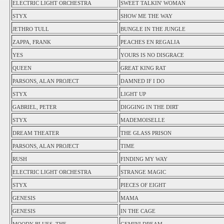
ELECTRIC LIGHT ORCHESTRA
SWEET TALKIN' WOMAN
STYX
SHOW ME THE WAY
JETHRO TULL
BUNGLE IN THE JUNGLE
ZAPPA, FRANK
PEACHES EN REGALIA
YES
YOURS IS NO DISGRACE
QUEEN
GREAT KING RAT
PARSONS, ALAN PROJECT
DAMNED IF I DO
STYX
LIGHT UP
GABRIEL, PETER
DIGGING IN THE DIRT
STYX
MADEMOISELLE
DREAM THEATER
THE GLASS PRISON
PARSONS, ALAN PROJECT
TIME
RUSH
FINDING MY WAY
ELECTRIC LIGHT ORCHESTRA
STRANGE MAGIC
STYX
PIECES OF EIGHT
GENESIS
MAMA
GENESIS
IN THE CAGE