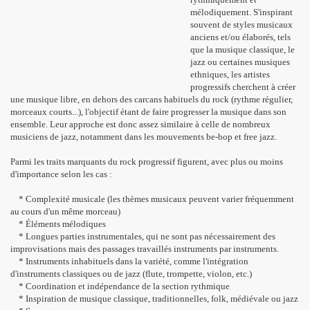
mélodiquement. S'inspirant
souvent de styles musicaux
anciens et/ou élaborés, tels
que la musique classique, le
jazz ou certaines musiques
ethniques, les artistes
progressifs cherchent à créer
une musique libre, en dehors des carcans habituels du rock (rythme régulier,
morceaux courts...), l'objectif étant de faire progresser la musique dans son
ensemble. Leur approche est donc assez similaire à celle de nombreux
musiciens de jazz, notamment dans les mouvements be-bop et free jazz.
Parmi les traits marquants du rock progressif figurent, avec plus ou moins
d'importance selon les cas :
* Complexité musicale (les thèmes musicaux peuvent varier fréquemment
au cours d'un même morceau)
* Éléments mélodiques
* Longues parties instrumentales, qui ne sont pas nécessairement des
improvisations mais des passages travaillés instruments par instruments.
* Instruments inhabituels dans la variété, comme l'intégration
d'instruments classiques ou de jazz (flute, trompette, violon, etc.)
* Coordination et indépendance de la section rythmique
* Inspiration de musique classique, traditionnelles, folk, médiévale ou jazz