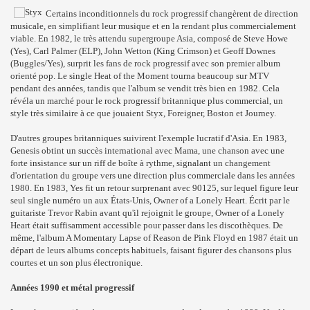
Certains inconditionnels du rock progressif changèrent de direction
musicale, en simplifiant leur musique et en la rendant plus commercialement
viable. En 1982, le très attendu supergroupe Asia, composé de Steve Howe
(Yes), Carl Palmer (ELP), John Wetton (King Crimson) et Geoff Downes
(Buggles/Yes), surprit les fans de rock progressif avec son premier album
orienté pop. Le single Heat of the Moment tourna beaucoup sur MTV
pendant des années, tandis que l'album se vendit très bien en 1982. Cela
révéla un marché pour le rock progressif britannique plus commercial, un
style très similaire à ce que jouaient Styx, Foreigner, Boston et Journey.
D'autres groupes britanniques suivirent l'exemple lucratif d'Asia. En 1983,
Genesis obtint un succès international avec Mama, une chanson avec une
forte insistance sur un riff de boîte à rythme, signalant un changement
d'orientation du groupe vers une direction plus commerciale dans les années
1980. En 1983, Yes fit un retour surprenant avec 90125, sur lequel figure leur
seul single numéro un aux États-Unis, Owner of a Lonely Heart. Écrit par le
guitariste Trevor Rabin avant qu'il rejoignit le groupe, Owner of a Lonely
Heart était suffisamment accessible pour passer dans les discothèques. De
même, l'album A Momentary Lapse of Reason de Pink Floyd en 1987 était un
départ de leurs albums concepts habituels, faisant figurer des chansons plus
courtes et un son plus électronique.
Années 1990 et métal progressif