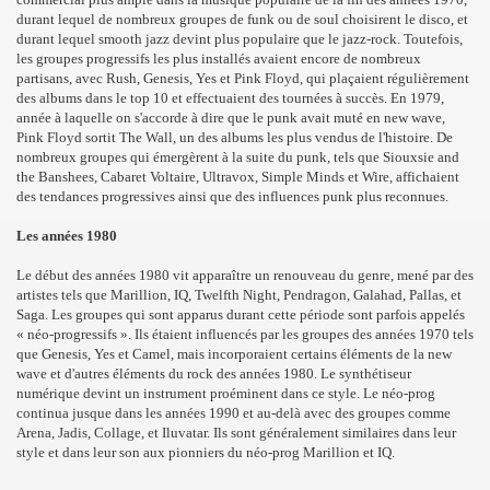
durant lequel de nombreux groupes de funk ou de soul choisirent le disco, et
durant lequel smooth jazz devint plus populaire que le jazz-rock. Toutefois,
les groupes progressifs les plus installés avaient encore de nombreux
partisans, avec Rush, Genesis, Yes et Pink Floyd, qui plaçaient régulièrement
des albums dans le top 10 et effectuaient des tournées à succès. En 1979,
année à laquelle on s'accorde à dire que le punk avait muté en new wave,
Pink Floyd sortit The Wall, un des albums les plus vendus de l'histoire. De
nombreux groupes qui émergèrent à la suite du punk, tels que Siouxsie and
the Banshees, Cabaret Voltaire, Ultravox, Simple Minds et Wire, affichaient
des tendances progressives ainsi que des influences punk plus reconnues.
Les années 1980
Le début des années 1980 vit apparaître un renouveau du genre, mené par des
artistes tels que Marillion, IQ, Twelfth Night, Pendragon, Galahad, Pallas, et
Saga. Les groupes qui sont apparus durant cette période sont parfois appelés
« néo-progressifs ». Ils étaient influencés par les groupes des années 1970 tels
que Genesis, Yes et Camel, mais incorporaient certains éléments de la new
wave et d'autres éléments du rock des années 1980. Le synthétiseur
numérique devint un instrument proéminent dans ce style. Le néo-prog
continua jusque dans les années 1990 et au-delà avec des groupes comme
Arena, Jadis, Collage, et Iluvatar. Ils sont généralement similaires dans leur
style et dans leur son aux pionniers du néo-prog Marillion et IQ.