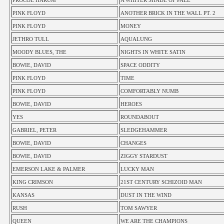
PROCOL HARUM
A WHITER SHADE OF PALE
PINK FLOYD
ANOTHER BRICK IN THE WALL PT. 2
PINK FLOYD
MONEY
JETHRO TULL
AQUALUNG
MOODY BLUES, THE
NIGHTS IN WHITE SATIN
BOWIE, DAVID
SPACE ODDITY
PINK FLOYD
TIME
PINK FLOYD
COMFORTABLY NUMB
BOWIE, DAVID
HEROES
YES
ROUNDABOUT
GABRIEL, PETER
SLEDGEHAMMER
BOWIE, DAVID
CHANGES
BOWIE, DAVID
ZIGGY STARDUST
EMERSON LAKE & PALMER
LUCKY MAN
KING CRIMSON
21ST CENTURY SCHIZOID MAN
KANSAS
DUST IN THE WIND
RUSH
TOM SAWYER
QUEEN
WE ARE THE CHAMPIONS