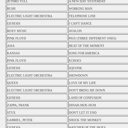
JETHRO TULL
A NEW DAY YESTERDAY
RUSH
WORKING MAN
ELECTRIC LIGHT ORCHESTRA
TELEPHONE LINE
GENESIS
I CAN'T DANCE
ROXY MUSIC
AVALON
PINK FLOYD
PIGS (THREE DIFFERENT ONES)
ASIA
HEAT OF THE MOMENT
KANSAS
SONG FOR AMERICA
PINK FLOYD
ECHOES
GENESIS
SQUONK
ELECTRIC LIGHT ORCHESTRA
SHOWDOWN
QUEEN
LOVE OF MY LIFE
ELECTRIC LIGHT ORCHESTRA
DON'T BRING ME DOWN
GENESIS
LAND OF CONFUSION
ZAPPA, FRANK
DINAH-MOE-HUM
STYX
DON'T LET IT END
GABRIEL, PETER
SHOCK THE MONKEY
GENESIS
WATCHER OF THE SKIES