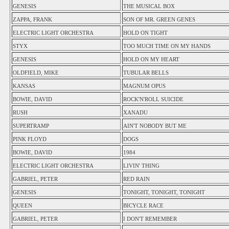
GENESIS
THE MUSICAL BOX
ZAPPA, FRANK
SON OF MR. GREEN GENES
ELECTRIC LIGHT ORCHESTRA
HOLD ON TIGHT
STYX
TOO MUCH TIME ON MY HANDS
GENESIS
HOLD ON MY HEART
OLDFIELD, MIKE
TUBULAR BELLS
KANSAS
MAGNUM OPUS
BOWIE, DAVID
ROCK'N'ROLL SUICIDE
RUSH
XANADU
SUPERTRAMP
AIN'T NOBODY BUT ME
PINK FLOYD
DOGS
BOWIE, DAVID
1984
ELECTRIC LIGHT ORCHESTRA
LIVIN' THING
GABRIEL, PETER
RED RAIN
GENESIS
TONIGHT, TONIGHT, TONIGHT
QUEEN
BICYCLE RACE
GABRIEL, PETER
I DON'T REMEMBER