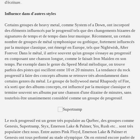
d'écriture.
Influence dans d'autres styles
Certains groupes de heavy metal, comme System of a Down, ont incorporé
des éléments influencés par le progressif tels que des changements bizarres de
signatures de temps et de tempo dans leur musique. Récemment, un certain
nombre de groupes de métal symphonique ou gothique, fortement influencés
par la musique classique, ont émergé en Europe, tels que Nightwish, After
Forever. Dans le métal, il arrive souvent qu'un groupe s'essaye au progressif
en composant une chanson longue, comme le faisait Iron Maiden en son
temps. Par exemple dans le genre du Speed Metal mélodique, on trouve
parfois des pistes qui oscillent entre 10 et 20 minutes. La tendance du rock
progressif à faire des concepts albums se retrouve très abondamment dans
certains genres du métal. Le groupe de hollywood metal Rhapsody of Fire,
n'a sorti que des albums concepts, est influencé par la musique classique et
termine souvent ses albums par une chanson d'une dizaine de minutes, sans
toutefois être unanimement considéré comme un groupe de progressif.
Le rock progressif est un genre très populaire au Québec, des groupes comme
Genesis, Supertramp, Styx, Emerson Lake & Palmer, Yes, Rush etc... sont très
populaire chez nous. Entre autres Pink Floyd, Emerson Lake & Palmer et
Genesis ont tous performé au stade olympique. On en entend encore parler de