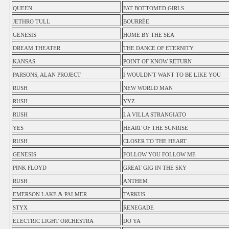
QUEEN
FAT BOTTOMED GIRLS
JETHRO TULL
BOURRÉE
GENESIS
HOME BY THE SEA
DREAM THEATER
THE DANCE OF ETERNITY
KANSAS
POINT OF KNOW RETURN
PARSONS, ALAN PROJECT
I WOULDN'T WANT TO BE LIKE YOU
RUSH
NEW WORLD MAN
RUSH
YYZ
RUSH
LA VILLA STRANGIATO
YES
HEART OF THE SUNRISE
RUSH
CLOSER TO THE HEART
GENESIS
FOLLOW YOU FOLLOW ME
PINK FLOYD
GREAT GIG IN THE SKY
RUSH
ANTHEM
EMERSON LAKE & PALMER
TARKUS
STYX
RENEGADE
ELECTRIC LIGHT ORCHESTRA
DO YA