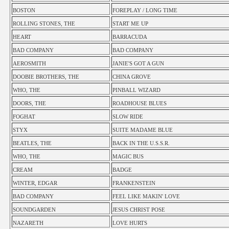
BOSTON
FOREPLAY / LONG TIME
ROLLING STONES, THE
START ME UP
HEART
BARRACUDA
BAD COMPANY
BAD COMPANY
AEROSMITH
JANIE'S GOT A GUN
DOOBIE BROTHERS, THE
CHINA GROVE
WHO, THE
PINBALL WIZARD
DOORS, THE
ROADHOUSE BLUES
FOGHAT
SLOW RIDE
STYX
SUITE MADAME BLUE
BEATLES, THE
BACK IN THE U.S.S.R.
WHO, THE
MAGIC BUS
CREAM
BADGE
WINTER, EDGAR
FRANKENSTEIN
BAD COMPANY
FEEL LIKE MAKIN' LOVE
SOUNDGARDEN
JESUS CHRIST POSE
NAZARETH
LOVE HURTS