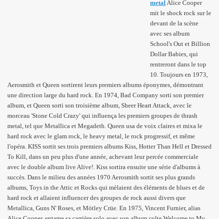
metal
Alice Cooper
mit le shock rock sur le
devant de la scène
avec ses album
School's Out et Billion
Dollar Babies, qui
rentreront dans le top
10. Toujours en 1973,
Aerosmith et Queen sortirent leurs premiers albums éponymes, démontrant
une direction large du hard rock. En 1974, Bad Company sorti son premier
album, et Queen sorti son troisième album, Sheer Heart Attack, avec le
morceau 'Stone Cold Crazy' qui influença les premiers groupes de thrash
metal, tel que Metallica et Megadeth. Queen usa de voix claires et mixa le
hard rock avec le glam rock, le heavy metal, le rock progressif, et même
l'opéra. KISS sortit ses trois premiers albums Kiss, Hotter Than Hell et Dressed
To Kill, dans un peu plus d'une année, achevant leur percée commerciale
avec le double album live Alive!. Kiss sortira ensuite une série d'albums à
succès. Dans le milieu des années 1970 Aerosmith sortit ses plus grands
albums, Toys in the Attic et Rocks qui mèlaient des éléments de blues et de
hard rock et allaient influencer des groupes de rock aussi divers que
Metallica, Guns N' Roses, et Mötley Crüe. En 1975, Vincent Furnier, alias
Alice Cooper, entame sa carrière solo avec son album culte Welcome to My