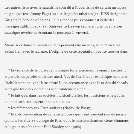
Les autres liens avec le satanisme sont dû à l'occultisme de certain membres
de groupes (ex: Jimmy Page) ou aux légendes urbaines (ex: KISS désignerait
Knights In Service of Satan). La légende la plus connue est celle des
messages subliminaux (ex: Stairway to Heaven cacherait une incantation
satanique révélée en écoutant le morceau à l'envers).
Même si certains musiciens et fans peuvent être racistes, le hard rock n'a
aucun lien avec le racisme. L'origine de cette réputation peut se trouver dans
:
* la violence de la musique : musique forte, percussions omniprésentes…
et parfois les paroles violentes aussi. Vus de l'extérieur, l'esthétique sonore et
l'habillement peuvent faire croire à une accointance avec le oï des skinheads,
alors que les deux domaines sont totalement à part.
* le fait que, dans les sociétés multiculturelles, les musiciens et le public
du hard rock sont essentiellement blancs
* les références aux États sudistes (Nashville Pussy).
* le côté provocateur de certains groupes qui n'ont souvent rien de raciste
(comme les S de SS du logo de Kiss, dont le bassiste/chanteur Gene Simmons
et le guitariste/chanteur Paul Stanley sont juifs)