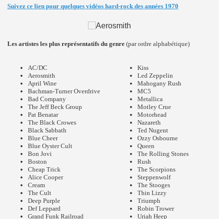
Suivez ce lien pour quelques vidéos hard-rock des années 1970
Les artistes les plus représentatifs du genre
(par ordre alphabétique)
AC/DC
Kiss
Aerosmith
Led Zeppelin
April Wine
Mahogany Rush
Bachman-Turner Overdrive
MC5
Bad Company
Metallica
The Jeff Beck Group
Motley Crue
Pat Benatar
Motorhead
The Black Crowes
Nazareth
Black Sabbath
Ted Nugent
Blue Cheer
Ozzy Osbourne
Blue Oyster Cult
Queen
Bon Jovi
The Rolling Stones
Boston
Rush
Cheap Trick
The Scorpions
Alice Cooper
Steppenwolf
Cream
The Stooges
The Cult
Thin Lizzy
Deep Purple
Triumph
Def Leppard
Robin Trower
Grand Funk Railroad
Uriah Heep