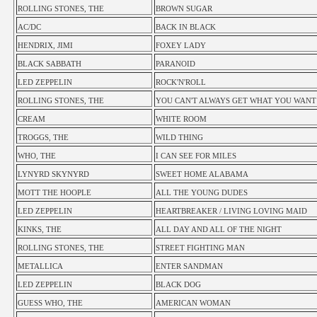
ROLLING STONES, THE
BROWN SUGAR
AC/DC
BACK IN BLACK
HENDRIX, JIMI
FOXEY LADY
BLACK SABBATH
PARANOID
LED ZEPPELIN
ROCK'N'ROLL
ROLLING STONES, THE
YOU CAN'T ALWAYS GET WHAT YOU WANT
CREAM
WHITE ROOM
TROGGS, THE
WILD THING
WHO, THE
I CAN SEE FOR MILES
LYNYRD SKYNYRD
SWEET HOME ALABAMA
MOTT THE HOOPLE
ALL THE YOUNG DUDES
LED ZEPPELIN
HEARTBREAKER / LIVING LOVING MAID
KINKS, THE
ALL DAY AND ALL OF THE NIGHT
ROLLING STONES, THE
STREET FIGHTING MAN
METALLICA
ENTER SANDMAN
LED ZEPPELIN
BLACK DOG
GUESS WHO, THE
AMERICAN WOMAN