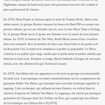
Nightmare, disque de hard rock jazzy très personnel souvent cité comme le
plus représentatif de l'artiste.
En 1976, Deep Purple se dissous après la mort de Tommy Bolin. Dans cette
même année, le groupe Boston instaure les bases du Hard FM en sortant son
premier album, qui est un véritable succès, avec le titre More Than a Feeling.
Et, le groupe Heart ouvre le genre aux femmes avec la sortie de leur premier
album. En 1978, le batteur de The Who, Keith Moon meurt d'une overdose
dans son sommeil. Avec la montée du disco aux Etats-Unis et du punk rock
au Royaume-Uni, le hard rock commence à perdre sa popularité. Le Disco
s'adresse à un public plus large, tandis que le punk attire le public rebelle que
détenait le hard rock. Pendant ce temps, Black Sabbath s'éloigne de son style
initial, avec des albums tels que Technical ecstasy.
En 1978, Van Halen fait son apparition et devient un groupe incontournable
du hard rock. Leur musique est basée essentiellement sur les compétences du
guitariste Eddie Van Halen, qui introduit une nouvelle technique appelée le
tapping. Cette technique, qui influencera tant d'autres, est utilisé dans la
chanson Eruption de l'album Van Halen. Le tapping a été utilisé par quelques
guitaristes de l'époque dont Ace Frehley de Kiss, qui a participé aux débuts
de la technique sur l'album Alive II (1978).