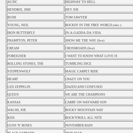
AC/DC
HIGHWAY TO HELL
HENDRIX, JIMI
HEY JOE
RUSH
TOM SAWYER
YOUNG, NEIL
ROCKIN' IN THE FREE WORLD (elec.)
IRON BUTTERFLY
IN-A-GADDA-DA-VIDA
FRAMPTON, PETER
SHOW ME THE WAY (live)
CREAM
CROSSROADS (live)
FOREIGNER
I WANT TO KNOW WHAT LOVE IS
ROLLING STONES, THE
TUMBLING DICE
STEPPENWOLF
MAGIC CARPET RIDE
HEART
CRAZY ON YOU
LED ZEPPELIN
DAZED AND CONFUSED
QUEEN
WE ARE THE CHAMPIONS
KANSAS
CARRY ON WAYWARD SON
WALSH, JOE
ROCKY MOUNTAIN WAY
KISS
ROCK'N'ROLL ALL NITE
GUNS 'N' ROSES
NOVEMBER RAIN