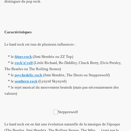
distinguer du pop rock.
Caractéristiques
Le hard rock est issu de plusieurs influences :
* le
blues-rock
(Jimi Hendrix ou ZZ Top)
* le
rock'n'roll
(Little Richard, Bo Diddley, Chuck Berry, Elvis Presley,
The Beatles ou The Rolling Stones)
*
le
psychedelic rock
(Jimi Hendrix, The Doors ou Steppenwolf)
* le
southern rock
(Lynyrd Skynyrd)
* le rejet musical du mouvement beatnik (mais pas nécessairement des
valeurs)
Le hard rock est en fait une évolution naturelle de la musique de l'époque
(The Beatles, Jimi Hendrix, The Rolling Stones, The Who, …) tant par la