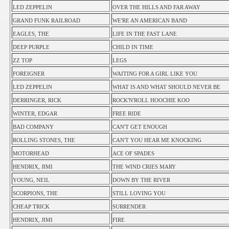
LED ZEPPELIN
OVER THE HILLS AND FAR AWAY
GRAND FUNK RAILROAD
WE'RE AN AMERICAN BAND
EAGLES, THE
LIFE IN THE FAST LANE
DEEP PURPLE
CHILD IN TIME
ZZ TOP
LEGS
FOREIGNER
WAITING FOR A GIRL LIKE YOU
LED ZEPPELIN
WHAT IS AND WHAT SHOULD NEVER BE
DERRINGER, RICK
ROCK'N'ROLL HOOCHIE KOO
WINTER, EDGAR
FREE RIDE
BAD COMPANY
CAN'T GET ENOUGH
ROLLING STONES, THE
CAN'T YOU HEAR ME KNOCKING
MOTORHEAD
ACE OF SPADES
HENDRIX, JIMI
THE WIND CRIES MARY
YOUNG, NEIL
DOWN BY THE RIVER
SCORPIONS, THE
STILL LOVING YOU
CHEAP TRICK
SURRENDER
HENDRIX, JIMI
FIRE