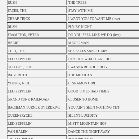
RUSH
THE TREES
FACES, THE
STAY WITH ME
CHEAP TRICK
I WANT YOU TO WANT ME (live)
RUSH
FLY BY NIGHT
FRAMPTON, PETER
DO YOU FEEL LIKE WE DO (live)
HEART
MAGIC MAN
CULT, THE
SHE SELLS SANCTUARY
LED ZEPPELIN
HEY HEY WHAT CAN I DO
STOOGES, THE
I WANNA BE YOUR DOG
BABE RUTH
THE MEXICAN
YOUNG, NEIL
CINNAMON GIRL
LED ZEPPELIN
GOOD TIMES BAD TIMES
GRAND FUNK RAILROAD
CLOSER TO HOME
BACHMAN TURNER OVERDRIVE
YOU AIN'T SEEN NOTHING YET
QUEENSRYCHE
SILENT LUCIDITY
LED ZEPPELIN
MISTY MOUNTAIN HOP
VAN HALEN
DANCE THE NIGHT AWAY