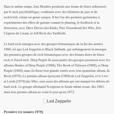
Dans le même temps, Jimi Hendrix produisit une forme de blues influencée
par le rock psychédélique, combinée avec des éléments de jazz et de
rock'n'roll, créant un genre unique. Il fut l'un des premiers guitaristes à
expérimenter des effets de guitare comme le phasing, le feedback et la
distorsion, avec Dave Davies des Kinks, Pete Townshend des Who, Eric
Clapton de Cream, et Jeff Beck des Yardbirds.
Le hard rock emergea avec des groupes britanniques de la fin des années
1960, tel que Led Zeppelin et Black Sabbath, qui mélangeaient la musique
des premiers groupes de rock britanniques avec des formes dures de blues
rock et d'acid rock. Deep Purple fit aussi partie des groupes pionniers avec les
albums Shades of Deep Purple (1968), The Book of Taliesyn (1968), et Deep
Purple (1969), mais ils firent leur grande entrée avec leur quatrième album, In
Rock (1970). Le premier album éponyme (1969) de Led Zeppelin, et le Live
at Leeds (1970) des Who, sont aussi des albums qui ont marqué les débuts du
hard rock. Le groupe allemand Scorpions se fonde même avant, dès 1965,
mais leur premier album ne verra le jour qu'en 1972.
Première ère (années 1970)