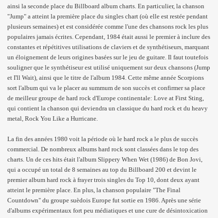
ainsi la seconde place du Billboard album charts. En particulier, la chanson
"Jump" a atteint la première place du singles chart (où elle est restée pendant
plusieurs semaines) et est considérée comme l'une des chansons rock les plus
populaires jamais écrites. Cependant, 1984 était aussi le premier à inclure des
constantes et répétitives utilisations de claviers et de synthétiseurs, marquant
un éloignement de leurs origines basées sur le jeu de guitare. Il faut toutefois
souligner que le synthétiseur est utilisé uniquement sur deux chansons (Jump
et I'll Wait), ainsi que le titre de l'album 1984. Cette même année Scorpions
sort l'album qui va le placer au summum de son succès et confirmer sa place
de meilleur groupe de hard rock d'Europe continentale: Love at First Sting,
qui contient la chanson qui deviendra un classique du hard rock et du heavy
metal, Rock You Like a Hurricane.
La fin des années 1980 voit la période où le hard rock a le plus de succès
commercial. De nombreux albums hard rock sont classées dans le top des
charts. Un de ces hits était l'album Slippery When Wet (1986) de Bon Jovi,
qui a occupé un total de 8 semaines au top du Billboard 200 et devint le
premier album hard rock à frayer trois singles du Top 10, dont deux ayant
atteint le première place. En plus, la chanson populaire "The Final
Countdown" du groupe suèdois Europe fut sortie en 1986. Après une série
d'albums expérimentaux fort peu médiatiques et une cure de désintoxication