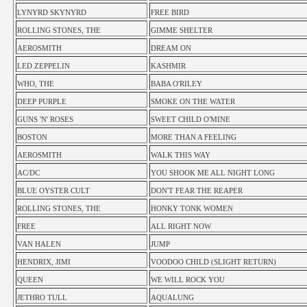
LYNYRD SKYNYRD
FREE BIRD
ROLLING STONES, THE
GIMME SHELTER
AEROSMITH
DREAM ON
LED ZEPPELIN
KASHMIR
WHO, THE
BABA O'RILEY
DEEP PURPLE
SMOKE ON THE WATER
GUNS 'N' ROSES
SWEET CHILD O'MINE
BOSTON
MORE THAN A FEELING
AEROSMITH
WALK THIS WAY
AC/DC
YOU SHOOK ME ALL NIGHT LONG
BLUE OYSTER CULT
DON'T FEAR THE REAPER
ROLLING STONES, THE
HONKY TONK WOMEN
FREE
ALL RIGHT NOW
VAN HALEN
JUMP
HENDRIX, JIMI
VOODOO CHILD (SLIGHT RETURN)
QUEEN
WE WILL ROCK YOU
JETHRO TULL
AQUALUNG