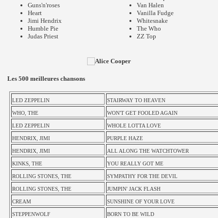
Guns'n'roses
Van Halen
Heart
Vanilla Fudge
Jimi Hendrix
Whitesnake
Humble Pie
The Who
Judas Priest
ZZ Top
Les 500 meilleures chansons
LED ZEPPELIN
STAIRWAY TO HEAVEN
WHO, THE
WON'T GET FOOLED AGAIN
LED ZEPPELIN
WHOLE LOTTA LOVE
HENDRIX, JIMI
PURPLE HAZE
HENDRIX, JIMI
ALL ALONG THE WATCHTOWER
KINKS, THE
YOU REALLY GOT ME
ROLLING STONES, THE
SYMPATHY FOR THE DEVIL
ROLLING STONES, THE
JUMPIN' JACK FLASH
CREAM
SUNSHINE OF YOUR LOVE
STEPPENWOLF
BORN TO BE WILD