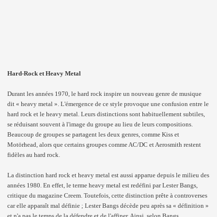
Hard-Rock et Heavy Metal
Durant les années 1970, le hard rock inspire un nouveau genre de musique
dit « heavy metal ». L'émergence de ce style provoque une confusion entre le
hard rock et le heavy metal. Leurs distinctions sont habituellement subtiles,
se réduisant souvent à l'image du groupe au lieu de leurs compositions.
Beaucoup de groupes se partagent les deux genres, comme Kiss et
Motörhead, alors que certains groupes comme AC/DC et Aerosmith restent
fidèles au hard rock.
La distinction hard rock et heavy metal est aussi apparue depuis le milieu des
années 1980. En effet, le terme heavy metal est redéfini par Lester Bangs,
critique du magazine Creem. Toutefois, cette distinction prête à controverses
car elle apparaît mal définie ; Lester Bangs décède peu après sa « définition »
et n'a pas le temps de la défendre et de l'affiner. Ainsi, selon Bangs,