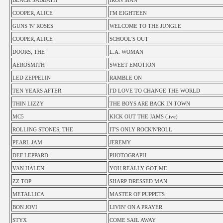
BLACK SABBATH
IRON MAN
COOPER, ALICE
I'M EIGHTEEN
GUNS 'N' ROSES
WELCOME TO THE JUNGLE
COOPER, ALICE
SCHOOL'S OUT
DOORS, THE
L.A. WOMAN
AEROSMITH
SWEET EMOTION
LED ZEPPELIN
RAMBLE ON
TEN YEARS AFTER
I'D LOVE TO CHANGE THE WORLD
THIN LIZZY
THE BOYS ARE BACK IN TOWN
MC5
KICK OUT THE JAMS (live)
ROLLING STONES, THE
IT'S ONLY ROCK'N'ROLL
PEARL JAM
JEREMY
DEF LEPPARD
PHOTOGRAPH
VAN HALEN
YOU REALLY GOT ME
ZZ TOP
SHARP DRESSED MAN
METALLICA
MASTER OF PUPPETS
BON JOVI
LIVIN' ON A PRAYER
STYX
COME SAIL AWAY