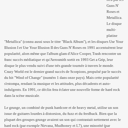
Guns N'
Roses et
Metallica.
Le disque
multi-
platine
"Metallica" (connu aussi sous le titre "Black Album"), et les disques Use Your
Illusion I et Use Your Illusion II des Guns N' Roses en 1991 accentuèrent leur
popularité, alors même que l'album glam d'Alice Cooper, Trash rencontre un
franc succès médiatique et qu'Aerosmith sortit en 1993 Get a Grip, leur
disque le plus vendu suivi d'une très grande tournée à travers le monde.
Crazy World est le dernier grand succès de Scorpions, propulsé par le succès
du hit "Wind of Change" (numéro 1 dans onze pays). Mais cette popularité
s'estompa, rendant la musique et les attitudes, plus décadents et auto-
indulgents. En 1991, ce déclin fera éclater une nouvelle forme de hard rock
dans la scène musicale.
Le grunge, un combiné de punk hardcore et de heavy metal, utilise un son
issue de guitares lourdes à distorsion, du fuzz et du feedback. Bien que la
plupart des groupes grunge avaient un son qui contrastait nettement avec le
hard rock (par exemple Nirvana, Mudhoney et L7), une minorité (par