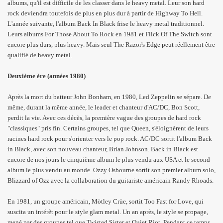
albums, qu'il est difficile de les classer dans le heavy metal. Leur son hard
rock deviendra toutefois de plus en plus dur à partir de Highway To Hell.
L'année suivante, l'album Back In Black frise le heavy metal traditionnel.
Leurs albums For Those About To Rock en 1981 et Flick Of The Switch sont
encore plus durs, plus heavy. Mais seul The Razor's Edge peut réellement être
qualifié de heavy metal.
Deuxième ère (années 1980)
Après la mort du batteur John Bonham, en 1980, Led Zeppelin se sépare. De
même, durant la même année, le leader et chanteur d'AC/DC, Bon Scott,
perdit la vie. Avec ces décès, la première vague des groupes de hard rock
"classiques" pris fin. Certains groupes, tel que Queen, s'éloignèrent de leurs
racines hard rock pour s'orienter vers le pop rock. AC/DC sortit l'album Back
in Black, avec son nouveau chanteur, Brian Johnson. Back in Black est
encore de nos jours le cinquième album le plus vendu aux USA et le second
album le plus vendu au monde. Ozzy Osbourne sortit son premier album solo,
Blizzard of Ozz avec la collaboration du guitariste américain Randy Rhoads.
En 1981, un groupe américain, Mötley Crüe, sortit Too Fast for Love, qui
suscita un intérêt pour le style glam metal. Un an après, le style se propage,
mené par des groupes tel que Twisted Sister et Quiet Riot. Pendant ce temps