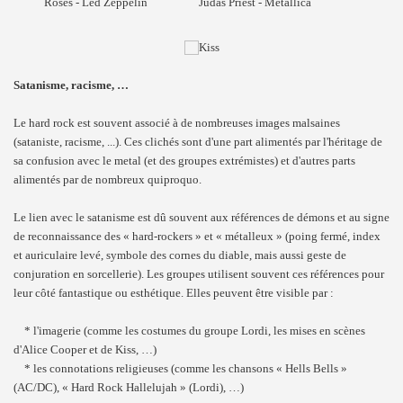
Roses - Led Zeppelin
Judas Priest - Metallica
Satanisme, racisme, …
Le hard rock est souvent associé à de nombreuses images malsaines
(sataniste, racisme, ...). Ces clichés sont d'une part alimentés par l'héritage de
sa confusion avec le metal (et des groupes extrémistes) et d'autres parts
alimentés par de nombreux quiproquo.
Le lien avec le satanisme est dû souvent aux références de démons et au signe
de reconnaissance des « hard-rockers » et « métalleux » (poing fermé, index
et auriculaire levé, symbole des cornes du diable, mais aussi geste de
conjuration en sorcellerie). Les groupes utilisent souvent ces références pour
leur côté fantastique ou esthétique. Elles peuvent être visible par :
* l'imagerie (comme les costumes du groupe Lordi, les mises en scènes
d'Alice Cooper et de Kiss, …)
* les connotations religieuses (comme les chansons « Hells Bells »
(AC/DC), « Hard Rock Hallelujah » (Lordi), …)