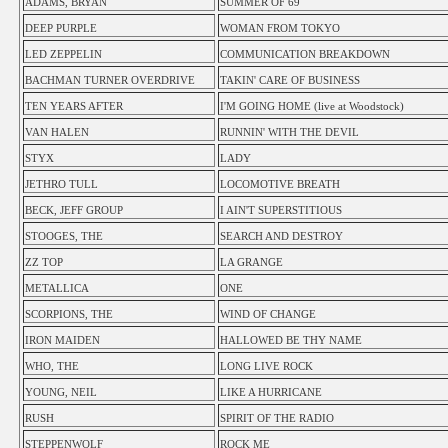
ADAMS, BRYAN
SUMMER OF 69
DEEP PURPLE
WOMAN FROM TOKYO
LED ZEPPELIN
COMMUNICATION BREAKDOWN
BACHMAN TURNER OVERDRIVE
TAKIN' CARE OF BUSINESS
TEN YEARS AFTER
I'M GOING HOME (live at Woodstock)
VAN HALEN
RUNNIN' WITH THE DEVIL
STYX
LADY
JETHRO TULL
LOCOMOTIVE BREATH
BECK, JEFF GROUP
I AIN'T SUPERSTITIOUS
STOOGES, THE
SEARCH AND DESTROY
ZZ TOP
LA GRANGE
METALLICA
ONE
SCORPIONS, THE
WIND OF CHANGE
IRON MAIDEN
HALLOWED BE THY NAME
WHO, THE
LONG LIVE ROCK
YOUNG, NEIL
LIKE A HURRICANE
RUSH
SPIRIT OF THE RADIO
STEPPENWOLF
ROCK ME