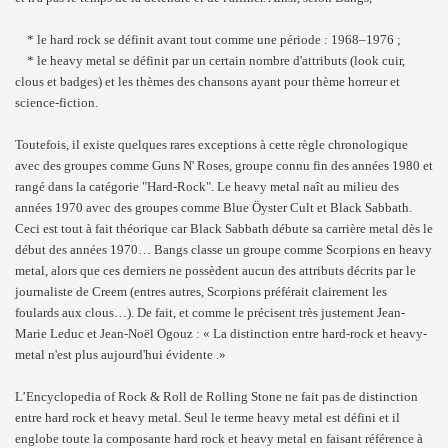
* le hard rock se définit avant tout comme une période : 1968–1976 ;
* le heavy metal se définit par un certain nombre d'attributs (look cuir,
clous et badges) et les thèmes des chansons ayant pour thème horreur et
science-fiction.
Toutefois, il existe quelques rares exceptions à cette règle chronologique
avec des groupes comme Guns N' Roses, groupe connu fin des années 1980 et
rangé dans la catégorie "Hard-Rock". Le heavy metal naît au milieu des
années 1970 avec des groupes comme Blue Öyster Cult et Black Sabbath.
Ceci est tout à fait théorique car Black Sabbath débute sa carrière metal dès le
début des années 1970… Bangs classe un groupe comme Scorpions en heavy
metal, alors que ces derniers ne possèdent aucun des attributs décrits par le
journaliste de Creem (entres autres, Scorpions préférait clairement les
foulards aux clous…). De fait, et comme le précisent très justement Jean-
Marie Leduc et Jean-Noël Ogouz : « La distinction entre hard-rock et heavy-
metal n'est plus aujourd'hui évidente .»
L’Encyclopedia of Rock & Roll de Rolling Stone ne fait pas de distinction
entre hard rock et heavy metal. Seul le terme heavy metal est défini et il
englobe toute la composante hard rock et heavy metal en faisant référence à