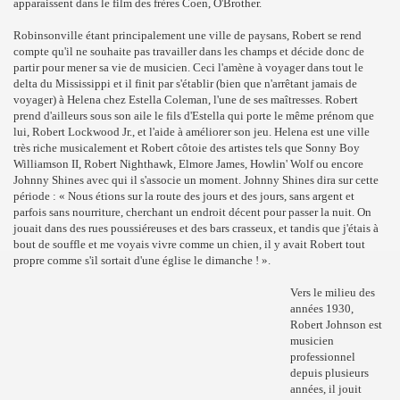
apparaissent dans le film des frères Coen, O'Brother.
Robinsonville étant principalement une ville de paysans, Robert se rend
compte qu'il ne souhaite pas travailler dans les champs et décide donc de
partir pour mener sa vie de musicien. Ceci l'amène à voyager dans tout le
delta du Mississippi et il finit par s'établir (bien que n'arrêtant jamais de
voyager) à Helena chez Estella Coleman, l'une de ses maîtresses. Robert
prend d'ailleurs sous son aile le fils d'Estella qui porte le même prénom que
lui, Robert Lockwood Jr., et l'aide à améliorer son jeu. Helena est une ville
très riche musicalement et Robert côtoie des artistes tels que Sonny Boy
Williamson II, Robert Nighthawk, Elmore James, Howlin' Wolf ou encore
Johnny Shines avec qui il s'associe un moment. Johnny Shines dira sur cette
période : « Nous étions sur la route des jours et des jours, sans argent et
parfois sans nourriture, cherchant un endroit décent pour passer la nuit. On
jouait dans des rues poussiéreuses et des bars crasseux, et tandis que j'étais à
bout de souffle et me voyais vivre comme un chien, il y avait Robert tout
propre comme s'il sortait d'une église le dimanche ! ».
Vers le milieu des
années 1930,
Robert Johnson est
musicien
professionnel
depuis plusieurs
années, il jouit