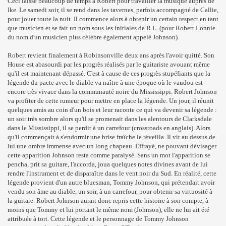
Ceci laisse beaucoup de temps à Robert pour travailler la musique auprès de
Ike. Le samedi soir, il se rend dans les tavernes, parfois accompagné de Callie,
pour jouer toute la nuit. Il commence alors à obtenir un certain respect en tant
que musicien et se fait un nom sous les initiales de R.L. (pour Robert Lonnie
du nom d'un musicien plus célèbre également appelé Johnson).
Robert revient finalement à Robinsonville deux ans après l'avoir quitté. Son
House est abasourdi par les progrès réalisés par le guitariste avouant même
qu'il est maintenant dépassé. C'est à cause de ces progrès stupéfiants que la
légende du pacte avec le diable va naître à une époque où le vaudou est
encore très vivace dans la communauté noire du Mississippi. Robert Johnson
va profiter de cette rumeur pour mettre en place la légende. Un jour, il réunit
quelques amis au coin d'un bois et leur raconte ce qui va devenir sa légende :
un soir très sombre alors qu'il se promenait dans les alentours de Clarksdale
dans le Mississippi, il se perdit à un carrefour (crossroads en anglais). Alors
qu'il commençait à s'endormir une brise fraîche le réveilla. Il vit au dessus de
lui une ombre immense avec un long chapeau. Effrayé, ne pouvant dévisager
cette apparition Johnson resta comme paralysé. Sans un mot l'apparition se
pencha, prit sa guitare, l'accorda, joua quelques notes divines avant de lui
rendre l'instrument et de disparaître dans le vent noir du Sud. En réalité, cette
légende provient d'un autre bluesman, Tommy Johnson, qui prétendait avoir
vendu son âme au diable, un soir, à un carrefour, pour obtenir sa virtuosité à
la guitare. Robert Johnson aurait donc repris cette histoire à son compte, à
moins que Tommy et lui portant le même nom (Johnson), elle ne lui ait été
attribuée à tort. Cette légende et le personnage de Tommy Johnson