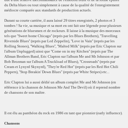
du Delta blues ou tout simplement à cause de la qualité de l'enregistrement
médiocre comparée aux standards de production actuels.
Durant sa courte carrière, il aura laissé 29 titres enregistrés, 2 photos et 3
tombes ! Sa vie, sa musique et sa mort en ont fait une légende pour plusieurs
générations de bluesmen et de rockeurs. Il laisse à la musique des morceaux
tels que ''Sweet home Chicago'' (repris par les Blues Brothers), ''Travelling
Riverside Blues'' (repris par Led Zeppelin), ''Love in Vain'' (repris par les
Rolling Stones), ''Walking Blues'', ''Malted Milk'' (repris par Eric Clapton sur
l'album Unplugged) ainsi que ''Come on in my Kitchen'' (repris par The
Allman Brothers Band, Eric Clapton sur l'album Me and Mr Johnson et par
Bob Brozman sur l'album A Truckload of Blues), ''Crossroads'' (repris par
Cream et Lynyrd Skynyrd), ''They're Red Hot'' (repris par les Red Hot Chili
Peppers), ''Stop Breakin' Down Blues" (repris par White Stripes) etc...
Eric Clapton lui a aussi dédié un album complet Me and Mr Johnson (en
référence à la chanson de Johnson Me And The Devil) où il reprend nombre
de chansons de son maître.
Il est élu au panthéon du rock en 1986 en tant que pionnier (early influence).
Chansons