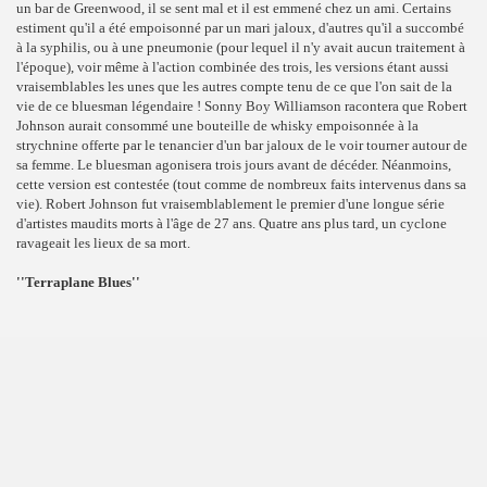
un bar de Greenwood, il se sent mal et il est emmené chez un ami. Certains
estiment qu'il a été empoisonné par un mari jaloux, d'autres qu'il a succombé
à la syphilis, ou à une pneumonie (pour lequel il n'y avait aucun traitement à
l'époque), voir même à l'action combinée des trois, les versions étant aussi
vraisemblables les unes que les autres compte tenu de ce que l'on sait de la
vie de ce bluesman légendaire ! Sonny Boy Williamson racontera que Robert
Johnson aurait consommé une bouteille de whisky empoisonnée à la
strychnine offerte par le tenancier d'un bar jaloux de le voir tourner autour de
sa femme. Le bluesman agonisera trois jours avant de décéder. Néanmoins,
cette version est contestée (tout comme de nombreux faits intervenus dans sa
vie). Robert Johnson fut vraisemblablement le premier d'une longue série
d'artistes maudits morts à l'âge de 27 ans. Quatre ans plus tard, un cyclone
ravageait les lieux de sa mort.
''Terraplane Blues''