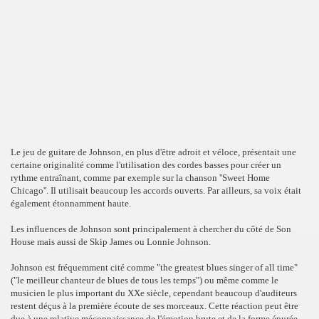
Le jeu de guitare de Johnson, en plus d'être adroit et véloce, présentait une
certaine originalité comme l'utilisation des cordes basses pour créer un
rythme entraînant, comme par exemple sur la chanson ''Sweet Home
Chicago''. Il utilisait beaucoup les accords ouverts. Par ailleurs, sa voix était
également étonnamment haute.
Les influences de Johnson sont principalement à chercher du côté de Son
House mais aussi de Skip James ou Lonnie Johnson.
Johnson est fréquemment cité comme "the greatest blues singer of all time"
("le meilleur chanteur de blues de tous les temps") ou même comme le
musicien le plus important du XXe siècle, cependant beaucoup d'auditeurs
restent déçus à la première écoute de ses morceaux. Cette réaction peut être
due à une relative méconnaissance de l'émotion brute et de la forme épurée