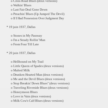
o Cross Road Blues (deux versions)
o Walkin' Blues
o Last Fair Deal Gone Down
o Preachin' Blues (Up Jumped The Devil)
o If I Had Possession Over Judgment Day
* 19 juin 1937, Dallas
o Stones in My Passway
o I'm a Steady Rollin' Man
o From Four Till Late
* 20 juin 1937, Dallas
o Hellhound on My Trail
o Little Queen of Spades (deux versions)
o Malted Milk
o Drunken Hearted Man (deux versions)
o Me and the Devil Blues (deux versions)
o Stop Breakin' Down Blues" (deux versions)
o Traveling Riverside Blues (deux versions)
o Honeymoon Blues
o Love in Vain (deux versions)
o Milk Cow's Calf Blues (deux versions)