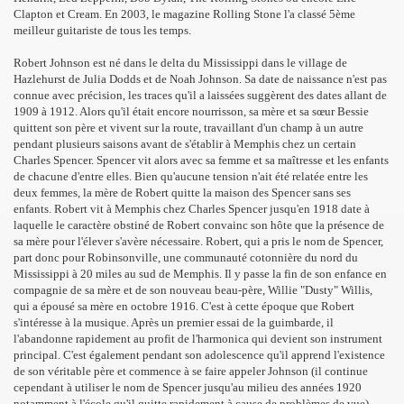
Clapton et Cream. En 2003, le magazine Rolling Stone l'a classé 5ème
meilleur guitariste de tous les temps.
Robert Johnson est né dans le delta du Mississippi dans le village de
Hazlehurst de Julia Dodds et de Noah Johnson. Sa date de naissance n'est pas
connue avec précision, les traces qu'il a laissées suggèrent des dates allant de
1909 à 1912. Alors qu'il était encore nourrisson, sa mère et sa sœur Bessie
quittent son père et vivent sur la route, travaillant d'un champ à un autre
pendant plusieurs saisons avant de s'établir à Memphis chez un certain
Charles Spencer. Spencer vit alors avec sa femme et sa maîtresse et les enfants
de chacune d'entre elles. Bien qu'aucune tension n'ait été relatée entre les
deux femmes, la mère de Robert quitte la maison des Spencer sans ses
enfants. Robert vit à Memphis chez Charles Spencer jusqu'en 1918 date à
laquelle le caractère obstiné de Robert convainc son hôte que la présence de
sa mère pour l'élever s'avère nécessaire. Robert, qui a pris le nom de Spencer,
part donc pour Robinsonville, une communauté cotonnière du nord du
Mississippi à 20 miles au sud de Memphis. Il y passe la fin de son enfance en
compagnie de sa mère et de son nouveau beau-père, Willie "Dusty" Willis,
qui a épousé sa mère en octobre 1916. C'est à cette époque que Robert
s'intéresse à la musique. Après un premier essai de la guimbarde, il
l'abandonne rapidement au profit de l'harmonica qui devient son instrument
principal. C'est également pendant son adolescence qu'il apprend l'existence
de son véritable père et commence à se faire appeler Johnson (il continue
cependant à utiliser le nom de Spencer jusqu'au milieu des années 1920
notamment à l'école qu'il quitte rapidement à cause de problèmes de vue).