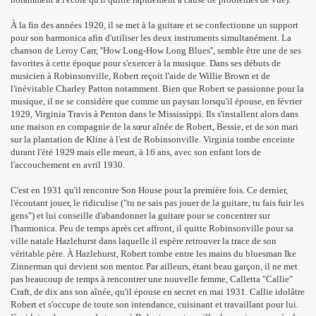
À la fin des années 1920, il se met à la guitare et se confectionne un support
pour son harmonica afin d'utiliser les deux instruments simultanément. La
chanson de Leroy Carr, ''How Long-How Long Blues'', semble être une de ses
favorites à cette époque pour s'exercer à la musique. Dans ses débuts de
musicien à Robinsonville, Robert reçoit l'aide de Willie Brown et de
l'inévitable Charley Patton notamment. Bien que Robert se passionne pour la
musique, il ne se considère que comme un paysan lorsqu'il épouse, en février
1929, Virginia Travis à Penton dans le Mississippi. Ils s'installent alors dans
une maison en compagnie de la sœur aînée de Robert, Bessie, et de son mari
sur la plantation de Kline à l'est de Robinsonville. Virginia tombe enceinte
durant l'été 1929 mais elle meurt, à 16 ans, avec son enfant lors de
l'accouchement en avril 1930.
C'est en 1931 qu'il rencontre Son House pour la première fois. Ce dernier,
l'écoutant jouer, le ridiculise ("tu ne sais pas jouer de la guitare, tu fais fuir les
gens") et lui conseille d'abandonner la guitare pour se concentrer sur
l'harmonica. Peu de temps après cet affront, il quitte Robinsonville pour sa
ville natale Hazlehurst dans laquelle il espère retrouver la trace de son
véritable père. À Hazlehurst, Robert tombe entre les mains du bluesman Ike
Zinnerman qui devient son mentor. Par ailleurs, étant beau garçon, il ne met
pas beaucoup de temps à rencontrer une nouvelle femme, Calletta "Callie"
Craft, de dix ans son aînée, qu'il épouse en secret en mai 1931. Callie idolâtre
Robert et s'occupe de toute son intendance, cuisinant et travaillant pour lui.