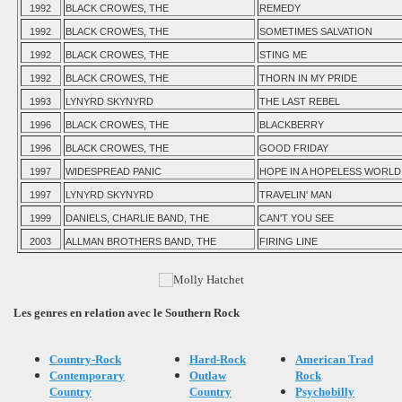
1992
BLACK CROWES, THE
REMEDY
1992
BLACK CROWES, THE
SOMETIMES SALVATION
1992
BLACK CROWES, THE
STING ME
1992
BLACK CROWES, THE
THORN IN MY PRIDE
1993
LYNYRD SKYNYRD
THE LAST REBEL
1996
BLACK CROWES, THE
BLACKBERRY
1996
BLACK CROWES, THE
GOOD FRIDAY
1997
WIDESPREAD PANIC
HOPE IN A HOPELESS WORLD
1997
LYNYRD SKYNYRD
TRAVELIN' MAN
1999
DANIELS, CHARLIE BAND, THE
CAN'T YOU SEE
2003
ALLMAN BROTHERS BAND, THE
FIRING LINE
Les genres en relation avec le Southern Rock
Country-Rock
Hard-Rock
American Trad
Contemporary
Outlaw
Rock
Country
Country
Psychobilly