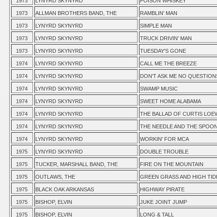
1973
LYNYRD SKYNYRD
POISON WHISKEY
1973
ALLMAN BROTHERS BAND, THE
RAMBLIN' MAN
1973
LYNYRD SKYNYRD
SIMPLE MAN
1973
LYNYRD SKYNYRD
TRUCK DRIVIN' MAN
1973
LYNYRD SKYNYRD
TUESDAY'S GONE
1974
LYNYRD SKYNYRD
CALL ME THE BREEZE
1974
LYNYRD SKYNYRD
DON'T ASK ME NO QUESTION
1974
LYNYRD SKYNYRD
SWAMP MUSIC
1974
LYNYRD SKYNYRD
SWEET HOME ALABAMA
1974
LYNYRD SKYNYRD
THE BALLAD OF CURTIS LOE
1974
LYNYRD SKYNYRD
THE NEEDLE AND THE SPOO
1974
LYNYRD SKYNYRD
WORKIN' FOR MCA
1975
LYNYRD SKYNYRD
DOUBLE TROUBLE
1975
TUCKER, MARSHALL BAND, THE
FIRE ON THE MOUNTAIN
1975
OUTLAWS, THE
GREEN GRASS AND HIGH TID
1975
BLACK OAK ARKANSAS
HIGHWAY PIRATE
1975
BISHOP, ELVIN
JUKE JOINT JUMP
1975
BISHOP, ELVIN
LONG & TALL