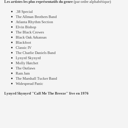
Les artistes les plus représentatifs du genre
(par ordre alphabétique)
.38 Special
The Allman Brothers Band
Atlanta Rhythm Section
Elvin Bishop
The Black Crowes
Black Oak Arkansas
Blackfoot
Classic IV
The Charlie Daniels Band
Lynyrd Skynyrd
Molly Hatchet
The Outlaws
Ram Jam
The Marshall Tucker Band
Widespread Panic
Lynyrd Skynyrd ''Call Me The Breeze'' live en 1976