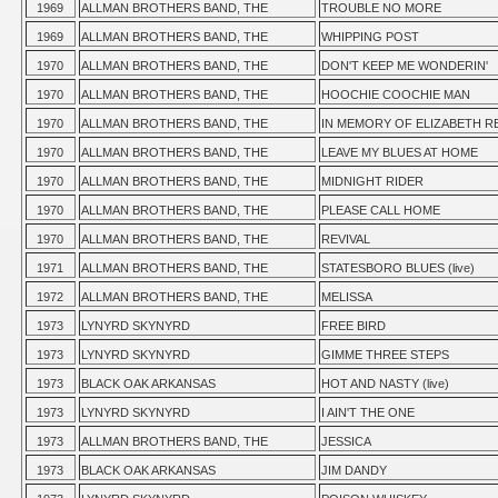
1969
ALLMAN BROTHERS BAND, THE
TROUBLE NO MORE
1969
ALLMAN BROTHERS BAND, THE
WHIPPING POST
1970
ALLMAN BROTHERS BAND, THE
DON'T KEEP ME WONDERIN'
1970
ALLMAN BROTHERS BAND, THE
HOOCHIE COOCHIE MAN
1970
ALLMAN BROTHERS BAND, THE
IN MEMORY OF ELIZABETH R
1970
ALLMAN BROTHERS BAND, THE
LEAVE MY BLUES AT HOME
1970
ALLMAN BROTHERS BAND, THE
MIDNIGHT RIDER
1970
ALLMAN BROTHERS BAND, THE
PLEASE CALL HOME
1970
ALLMAN BROTHERS BAND, THE
REVIVAL
1971
ALLMAN BROTHERS BAND, THE
STATESBORO BLUES (live)
1972
ALLMAN BROTHERS BAND, THE
MELISSA
1973
LYNYRD SKYNYRD
FREE BIRD
1973
LYNYRD SKYNYRD
GIMME THREE STEPS
1973
BLACK OAK ARKANSAS
HOT AND NASTY (live)
1973
LYNYRD SKYNYRD
I AIN'T THE ONE
1973
ALLMAN BROTHERS BAND, THE
JESSICA
1973
BLACK OAK ARKANSAS
JIM DANDY