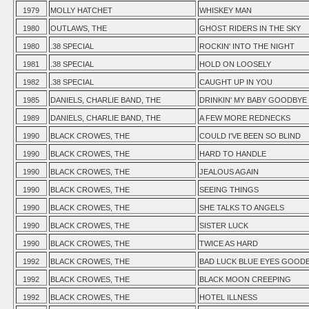
1979
MOLLY HATCHET
WHISKEY MAN
1980
OUTLAWS, THE
GHOST RIDERS IN THE SKY
1980
.38 SPECIAL
ROCKIN' INTO THE NIGHT
1981
.38 SPECIAL
HOLD ON LOOSELY
1982
.38 SPECIAL
CAUGHT UP IN YOU
1985
DANIELS, CHARLIE BAND, THE
DRINKIN' MY BABY GOODBYE
1989
DANIELS, CHARLIE BAND, THE
A FEW MORE REDNECKS
1990
BLACK CROWES, THE
COULD I'VE BEEN SO BLIND
1990
BLACK CROWES, THE
HARD TO HANDLE
1990
BLACK CROWES, THE
JEALOUS AGAIN
1990
BLACK CROWES, THE
SEEING THINGS
1990
BLACK CROWES, THE
SHE TALKS TO ANGELS
1990
BLACK CROWES, THE
SISTER LUCK
1990
BLACK CROWES, THE
TWICE AS HARD
1992
BLACK CROWES, THE
BAD LUCK BLUE EYES GOOD
1992
BLACK CROWES, THE
BLACK MOON CREEPING
1992
BLACK CROWES, THE
HOTEL ILLNESS