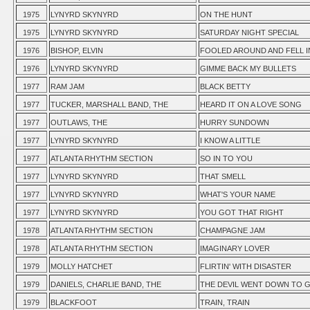
1975
LYNYRD SKYNYRD
ON THE HUNT
1975
LYNYRD SKYNYRD
SATURDAY NIGHT SPECIAL
1976
BISHOP, ELVIN
FOOLED AROUND AND FELL I
1976
LYNYRD SKYNYRD
GIMME BACK MY BULLETS
1977
RAM JAM
BLACK BETTY
1977
TUCKER, MARSHALL BAND, THE
HEARD IT ON A LOVE SONG
1977
OUTLAWS, THE
HURRY SUNDOWN
1977
LYNYRD SKYNYRD
I KNOW A LITTLE
1977
ATLANTA RHYTHM SECTION
SO IN TO YOU
1977
LYNYRD SKYNYRD
THAT SMELL
1977
LYNYRD SKYNYRD
WHAT'S YOUR NAME
1977
LYNYRD SKYNYRD
YOU GOT THAT RIGHT
1978
ATLANTA RHYTHM SECTION
CHAMPAGNE JAM
1978
ATLANTA RHYTHM SECTION
IMAGINARY LOVER
1979
MOLLY HATCHET
FLIRTIN' WITH DISASTER
1979
DANIELS, CHARLIE BAND, THE
THE DEVIL WENT DOWN TO 
1979
BLACKFOOT
TRAIN, TRAIN